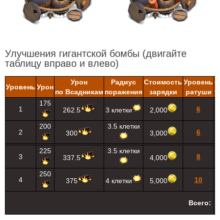
Улучшения гигантской бомбы
(двигайте
таблицу вправо и влево)
Урон
Радиус
Стоимость
Уровень
С
Уровень
Урон
по Всадникам
поражения
зарядки
ратуши
у
175
1
6
262.5
3 клетки
2,000
200
3.5 клетки
2
6
300
3,000
225
3.5 клетки
3
8
337.5
4,000
7
250
4
10
375
4 клетки
5,000
Всего: