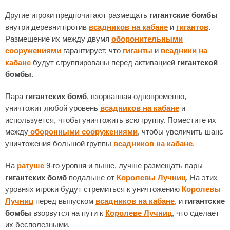
Другие игроки предпочитают размещать
гигантские бомбы
внутри деревни против
всадников на кабане
и
гигантов
.
Размещение их между двумя
оборонительными
сооружениями
гарантирует, что
гиганты
и
всадники на
кабане
будут сгруппированы перед активацией
гигантской
бомбы
.
Пара
гигантских бомб
, взорванная одновременно,
уничтожит любой уровень
всадников на кабане
и
используется, чтобы уничтожить всю группу. Поместите их
между
оборонными сооружениями
, чтобы увеличить шанс
уничтожения большой группы
всадников на кабане
.
На
ратуше
9-го уровня и выше, лучше размещать пары
гигантских бомб
подальше от
Королевы Лучниц
. На этих
уровнях игроки будут стремиться к уничтожению
Королевы
Лучниц
перед выпуском
всадников на кабане
, и
гигантские
бомбы
взорвутся на пути к
Королеве Лучниц
, что сделает
их бесполезными.