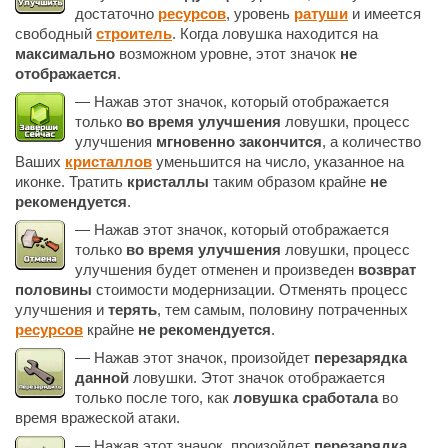
достаточно
ресурсов
, уровень
ратуши
и имеется
свободный
строитель
. Когда ловушка находится на
максимально
возможном уровне, этот значок
не
отображается
.
— Нажав этот значок, который отображается
только
во время улучшения
ловушки, процесс
улучшения
мгновенно закончится
, а количество
Ваших
кристаллов
уменьшится на число, указанное на
иконке. Тратить
кристаллы
таким образом крайне
не
рекомендуется
.
— Нажав этот значок, который отображается
только
во время улучшения
ловушки, процесс
улучшения будет отменен и произведен
возврат
половины
стоимости модернизации. Отменять процесс
улучшения и
терять
, тем самым, половину потраченных
ресурсов
крайне
не рекомендуется
.
— Нажав этот значок, произойдет
перезарядка
данной
ловушки. Этот значок отображается
только после того, как
ловушка сработала
во
время вражеской атаки.
— Нажав этот значок, произойдет
перезарядка