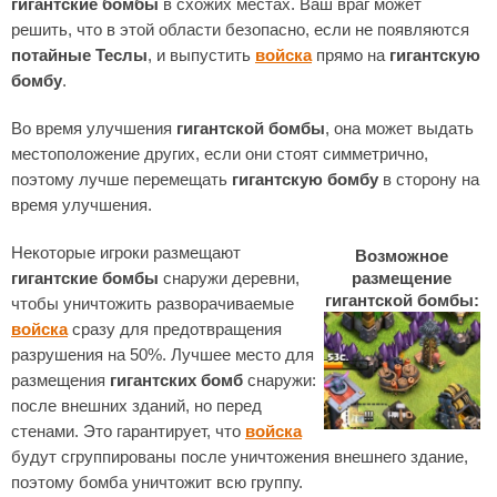
гигантские бомбы
в схожих местах. Ваш враг может
решить, что в этой области безопасно, если не появляются
потайные Теслы
, и выпустить
войска
прямо на
гигантскую
бомбу
.
Во время улучшения
гигантской бомбы
, она может выдать
местоположение других, если они стоят симметрично,
поэтому лучше перемещать
гигантскую бомбу
в сторону на
время улучшения.
Некоторые игроки размещают
Возможное
гигантские бомбы
снаружи деревни,
размещение
гигантской бомбы:
чтобы уничтожить разворачиваемые
войска
сразу для предотвращения
разрушения на 50%. Лучшее место для
размещения
гигантских бомб
снаружи:
после внешних зданий, но перед
стенами. Это гарантирует, что
войска
будут сгруппированы после уничтожения внешнего здание,
поэтому бомба уничтожит всю группу.