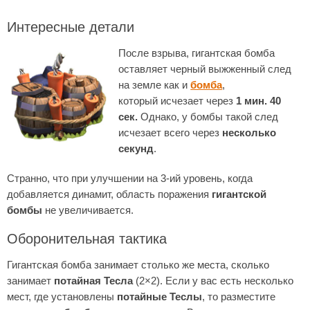
Интересные детали
После взрыва, гигантская бомба
оставляет черный выжженный след
на земле как и
бомба
,
который исчезает через
1 мин. 40
сек.
Однако, у бомбы такой след
исчезает всего через
несколько
секунд
.
Странно, что при улучшении на 3-ий уровень, когда
добавляется динамит, область поражения
гигантской
бомбы
не увеличивается.
Оборонительная тактика
Гигантская бомба занимает столько же места, сколько
занимает
потайная Тесла
(2×2). Если у вас есть несколько
мест, где установлены
потайные Теслы
, то разместите