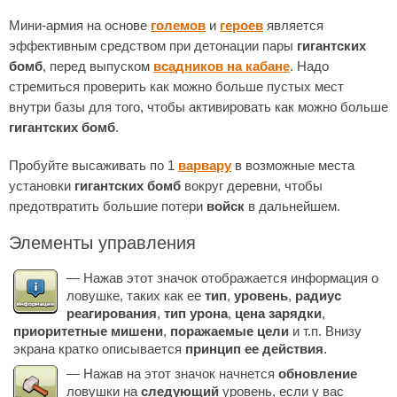
Мини-армия на основе
големов
и
героев
является
эффективным средством при детонации пары
гигантских
бомб
, перед выпуском
всадников на кабане
. Надо
стремиться проверить как можно больше пустых мест
внутри базы для того, чтобы активировать как можно больше
гигантских бомб
.
Пробуйте высаживать по 1
варвару
в возможные места
установки
гигантских бомб
вокруг деревни, чтобы
предотвратить большие потери
войск
в дальнейшем.
Элементы управления
— Нажав этот значок отображается информация о
ловушке, таких как ее
тип
,
уровень
,
радиус
реагирования
,
тип урона
,
цена зарядки
,
приоритетные мишени
,
поражаемые цели
и т.п. Внизу
экрана кратко описывается
принцип ее действия
.
— Нажав на этот значок начнется
обновление
ловушки на
следующий
уровень, если у вас