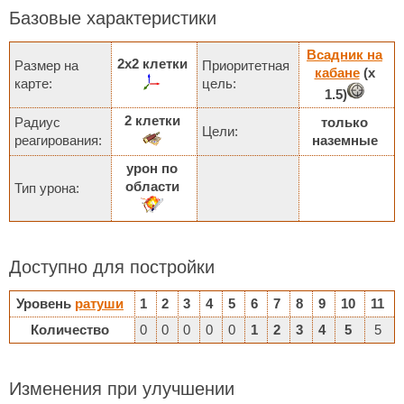
Базовые характеристики
Всадник на
2х2 клетки
Размер на
Приоритетная
кабане
(х
карте:
цель:
1.5)
2 клетки
Радиус
только
Цели:
реагирования:
наземные
урон по
области
Тип урона:
Доступно для постройки
Уровень
ратуши
1
2
3
4
5
6
7
8
9
10
11
Количество
0
0
0
0
0
1
2
3
4
5
5
Изменения при улучшении