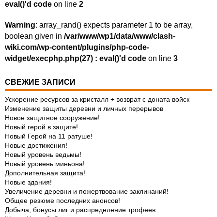
eval()'d code
on line
2
Warning
: array_rand() expects parameter 1 to be array,
boolean given in
/var/www/wp1/data/www/clash-
wiki.com/wp-content/plugins/php-code-
widget/execphp.php(27) : eval()'d code
on line
3
СВЕЖИЕ ЗАПИСИ
Ускорение ресурсов за кристалл + возврат с доната войск
Изменение защиты деревни и личных перерывов
Новое защитное сооружение!
Новый герой в защите!
Новый Герой на 11 ратуше!
Новые достижения!
Новый уровень ведьмы!
Новый уровень миньона!
Дополнительная защита!
Новые здания!
Увеличение деревни и пожертвование заклинаний!
Общее резюме последних анонсов!
Добыча, бонусы лиг и распределение трофеев