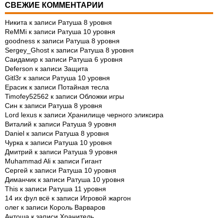
СВЕЖИЕ КОММЕНТАРИИ
Никита
к записи
Ратуша 8 уровня
ReMMi
к записи
Ратуша 10 уровня
goodness
к записи
Ратуша 8 уровня
Sergey_Ghost
к записи
Ратуша 8 уровня
Саидамир
к записи
Ратуша 6 уровня
Deferson
к записи
Защита
Gitl3r
к записи
Ратуша 10 уровня
Ерасик
к записи
Потайная тесла
Timofey52562
к записи
Обложки игры
Син
к записи
Ратуша 8 уровня
Lord lexus
к записи
Хранилище черного эликсира
Виталий
к записи
Ратуша 9 уровня
Daniel
к записи
Ратуша 8 уровня
Чурка
к записи
Ратуша 10 уровня
Дмитрий
к записи
Ратуша 9 уровня
Muhammad Ali
к записи
Гигант
Сергей
к записи
Ратуша 10 уровня
Диманчик
к записи
Ратуша 10 уровня
This
к записи
Ратуша 11 уровня
14 их фул всё
к записи
Игровой жаргон
олег
к записи
Король Варваров
Антоша
к записи
Хранитель