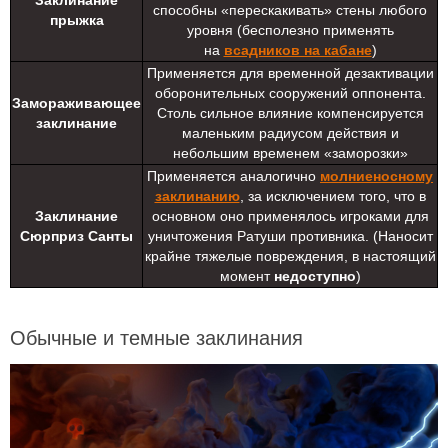
способны «перескакивать» стены любого
прыжка
уровня (бесполезно применять
на
всадников на кабане
)
Применяется для временной дезактивации
оборонительных сооружений оппонента.
Замораживающее
Столь сильное влияние компенсируется
заклинание
маленьким радиусом действия и
небольшим временем «заморозки»
Применяется аналогично
молниеносному
заклинанию
, за исключением того, что в
Заклинание
основном оно применялось игроками для
Сюрприз Санты
уничтожения Ратуши противника. (Наносит
крайне тяжелые повреждения, в настоящий
момент
недоступно
)
Обычные и темные заклинания