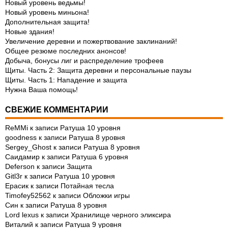
Новый уровень ведьмы!
Новый уровень миньона!
Дополнительная защита!
Новые здания!
Увеличение деревни и пожертвование заклинаний!
Общее резюме последних анонсов!
Добыча, бонусы лиг и распределение трофеев
Щиты. Часть 2: Защита деревни и персональные паузы
Щиты. Часть 1: Нападение и защита
Нужна Ваша помощь!
СВЕЖИЕ КОММЕНТАРИИ
ReMMi
к записи
Ратуша 10 уровня
goodness
к записи
Ратуша 8 уровня
Sergey_Ghost
к записи
Ратуша 8 уровня
Саидамир
к записи
Ратуша 6 уровня
Deferson
к записи
Защита
Gitl3r
к записи
Ратуша 10 уровня
Ерасик
к записи
Потайная тесла
Timofey52562
к записи
Обложки игры
Син
к записи
Ратуша 8 уровня
Lord lexus
к записи
Хранилище черного эликсира
Виталий
к записи
Ратуша 9 уровня