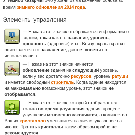
У
темной казармы
1-го уровня была каменная основа во
время
зимнего обновления 2014 года
.
Элементы управления
— Нажав этот значок отображается информация о
здании, такая как его
название
,
уровень,
прочность
(здоровье) и т.п. Внизу экрана кратко
описывается его
назначение
, даются
советы
по
использованию.
— Нажав на этот значок начнется
обновление
здания на
следующий
уровень,
если у вас достаточно
ресурсов
, уровень
ратуши
и имеется свободный
строитель
. Когда здание находится
на
максимально
возможном уровне, этот значок
не
отображается
.
— Нажав этот значок, который отображается
только
во время улучшения
здания, процесс
улучшения
мгновенно закончится
, а количество
Ваших
кристаллов
уменьшится на число, указанное на
иконке. Тратить
кристаллы
таким образом крайне
не
рекомендуется
.