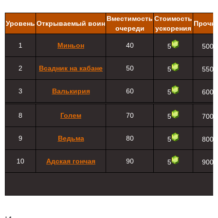
Вместимость
Стоимость
Уровень
Открываемый воин
Прочн
очереди
ускорения
1
Миньон
40
5
500
2
Всадник на кабане
50
5
550
3
Валькирия
60
5
600
8
Голем
70
5
700
9
Ведьма
80
5
800
10
Адская гончая
90
5
900