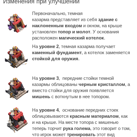
Изменения при улучшении
Первоначально, темная
казарма представляет из себя
здание с
наклоненным входом
и окном, на крыше
установлен
топор и молот
. У основания
расположен
магический котелок
.
На
уровне 2
, темная казарма получает
каменный фундамент
, а котелок заменяется
стойкой для оружия
.
На
уровне 3
, передние стойки темной
казармы облицованы
черным кристаллом
, а
вместо стойки для оружия появляется
мишень
с воткнутым в нее топором.
На
уровне 4
, основание передних стоек
облицовываются
красным материалом
, как
и на крыше. На месте топора с мишенью
теперь торчит
рука голема
, это говорит о том,
что игрок может
тренировать
этот вид