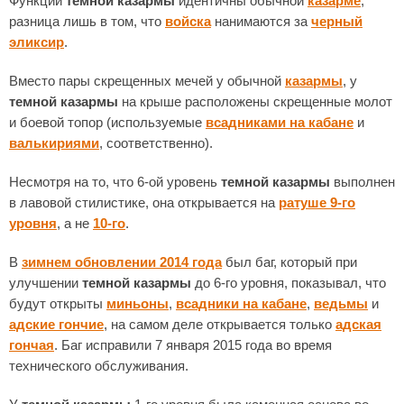
Функции
темной казармы
идентичны обычной
казарме
,
разница лишь в том, что
войска
нанимаются за
черный
эликсир
.
Вместо пары скрещенных мечей у обычной
казармы
, у
темной казармы
на крыше расположены скрещенные молот
и боевой топор (используемые
всадниками на кабане
и
валькириями
, соответственно).
Несмотря на то, что 6-ой уровень
темной казармы
выполнен
в лавовой стилистике, она открывается на
ратуше 9-го
уровня
, а не
10-го
.
В
зимнем обновлении 2014 года
был баг, который при
улучшении
темной казармы
до 6-го уровня, показывал, что
будут открыты
миньоны
,
всадники на кабане
,
ведьмы
и
адские гончие
, на самом деле открывается только
адская
гончая
. Баг исправили 7 января 2015 года во время
технического обслуживания.