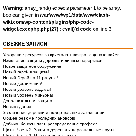
Warning
: array_rand() expects parameter 1 to be array,
boolean given in
/var/www/wp1/data/www/clash-
wiki.com/wp-content/plugins/php-code-
widget/execphp.php(27) : eval()'d code
on line
3
СВЕЖИЕ ЗАПИСИ
Ускорение ресурсов за кристалл + возврат с доната войск
Изменение защиты деревни и личных перерывов
Новое защитное сооружение!
Новый герой в защите!
Новый Герой на 11 ратуше!
Новые достижения!
Новый уровень ведьмы!
Новый уровень миньона!
Дополнительная защита!
Новые здания!
Увеличение деревни и пожертвование заклинаний!
Общее резюме последних анонсов!
Добыча, бонусы лиг и распределение трофеев
Щиты. Часть 2: Защита деревни и персональные паузы
Щиты. Часть 1: Нападение и защита