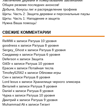
Увеличение деревни и пожертвование заклинаний!
Общее резюме последних анонсов!
Добыча, бонусы лиг и распределение трофеев
Щиты. Часть 2: Защита деревни и персональные паузы
Щиты. Часть 1: Нападение и защита
Нужна Ваша помощь!
СВЕЖИЕ КОММЕНТАРИИ
ReMMi
к записи
Ратуша 10 уровня
goodness
к записи
Ратуша 8 уровня
Sergey_Ghost
к записи
Ратуша 8 уровня
Саидамир
к записи
Ратуша 6 уровня
Deferson
к записи
Защита
Gitl3r
к записи
Ратуша 10 уровня
Ерасик
к записи
Потайная тесла
Timofey52562
к записи
Обложки игры
Син
к записи
Ратуша 8 уровня
Lord lexus
к записи
Хранилище черного эликсира
Виталий
к записи
Ратуша 9 уровня
Daniel
к записи
Ратуша 8 уровня
Чурка
к записи
Ратуша 10 уровня
Дмитрий
к записи
Ратуша 9 уровня
Muhammad Ali
к записи
Гигант