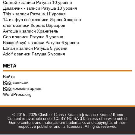
Сергей
к записи
Ратуша 10 уровня
Диманчик
к записи
Ратуша 10 уровня
This
к записи
Ратуша 11 уровня
14 их фул всё
к записи
Игровой жаргон
олег
к записи
Король Варваров
Антоша
к записи
Хранитель
Сер
к записи
Ратуша 9 уровня
Важный xyū
к записи
Ратуша 6 уровня
Еблан
к записи
Ратуша 5 уровня
Adolf
к записи
Ратуша 5 уровня
МЕТА
Войти
RSS
записей
RSS
комментариев
WordPress.org
© 2015 - 2025 Clash of Clans / Клаш оф кланс / Клэш / Клеш
Content is available under CC BY-NC-SA 3.0 unless otherwise noted.
Game content and materials are trademarks and copyrights of their
respective publisher and its licensors. All rights reserved.