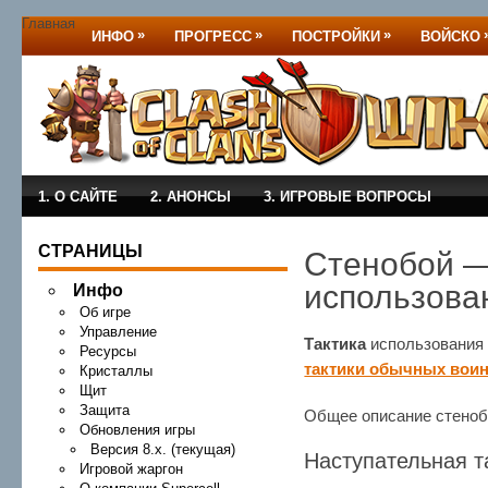
Главная
»
»
»
ИНФО
ПРОГРЕСС
ПОСТРОЙКИ
ВОЙСКО
1. О САЙТЕ
2. АНОНСЫ
3. ИГРОВЫЕ ВОПРОСЫ
СТРАНИЦЫ
Стенобой —
использова
Инфо
Об игре
Управление
Тактика
использования
Ресурсы
тактики обычных вои
Кристаллы
Щит
Защита
Общее описание стено
Обновления игры
Версия 8.x. (текущая)
Наступательная т
Игровой жаргон