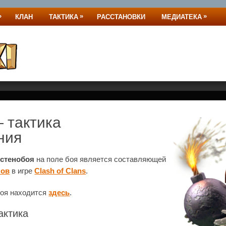
»
»
»
КЛАН
ТАКТИКА
РАССТАНОВКИ
МЕДИАТЕКА
 тактика
ния
стенобоя
на поле боя является составляющей
нов
в игре
Clash of Clans
.
боя находится
здесь
.
актика