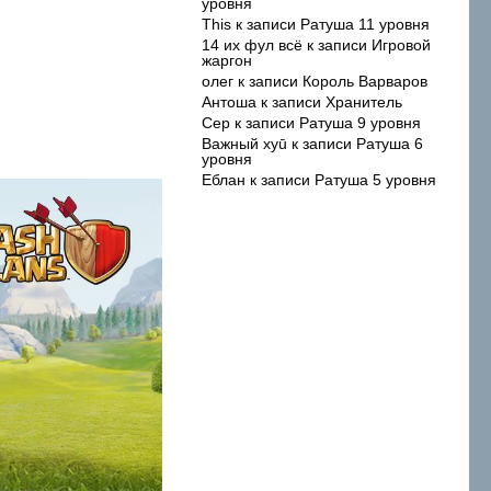
уровня
This
к записи
Ратуша 11 уровня
14 их фул всё
к записи
Игровой
жаргон
олег
к записи
Король Варваров
Антоша
к записи
Хранитель
Сер
к записи
Ратуша 9 уровня
Важный xyū
к записи
Ратуша 6
уровня
Еблан
к записи
Ратуша 5 уровня