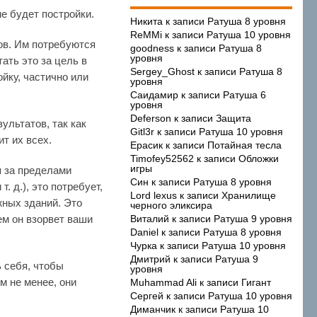
не будет постройки.
Никита
к записи
Ратуша 8 уровня
ReMMi
к записи
Ратуша 10 уровня
ов. Им потребуются
goodness
к записи
Ратуша 8
уровня
ать это за цель в
Sergey_Ghost
к записи
Ратуша 8
йку, частично или
уровня
Саидамир
к записи
Ратуша 6
уровня
Deferson
к записи
Защита
ультатов, так как
Gitl3r
к записи
Ратуша 10 уровня
т их всех.
Ерасик
к записи
Потайная тесла
Timofey52562
к записи
Обложки
игры
я за пределами
Син
к записи
Ратуша 8 уровня
 т. д.), это потребует,
Lord lexus
к записи
Хранилище
ных зданий. Это
черного эликсира
ем он взорвет ваши
Виталий
к записи
Ратуша 9 уровня
Daniel
к записи
Ратуша 8 уровня
Чурка
к записи
Ратуша 10 уровня
Дмитрий
к записи
Ратуша 9
ь себя, чтобы
уровня
м не менее, они
Muhammad Ali
к записи
Гигант
Сергей
к записи
Ратуша 10 уровня
Диманчик
к записи
Ратуша 10