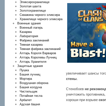
Эликсирохранилище
Золотая шахта
Золотохранилище
Скважина черного эликсира
Хранилище черного эликсира
Военные здания
Военный лагерь
Казарма
Лаборатория
Фабрика заклинаний
Темная казарма
Темная фабрика заклинаний
Алтарь Короля Варваров
Алтарь Королевы Лучниц
Алтарь Хранителя
Защитные здания
Пушка
увеличивает шансы того
Башня лучниц
стены
.
Мортира
Воздушная оборона
Башня колдуна
Стенобоев
не рекомен
Чистильщик
уничтожить противника, 
Потайная тесла
хороши при взрыве
ско
Арбалет
Адская башня