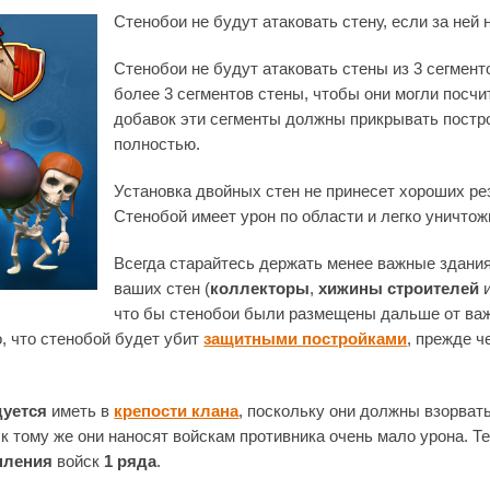
Стенобои не будут атаковать стену, если за ней 
Стенобои не будут атаковать стены из 3 сегмент
более 3 сегментов стены, чтобы они могли посчит
добавок эти сегменты должны прикрывать постро
полностью.
Установка двойных стен не принесет хороших рез
Стенобой имеет урон по области и легко уничтожи
Всегда старайтесь держать менее важные здани
ваших стен (
коллекторы
,
хижины строителей
и
что бы стенобои были размещены дальше от важ
, что стенобой будет убит
защитными постройками
, прежде ч
дуется
иметь в
крепости клана
, поскольку они должны взорват
к тому же они наносят войскам противника очень мало урона. Те
пления
войск
1 ряда
.