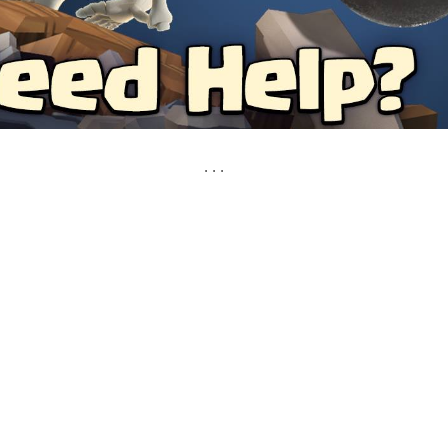
. . .