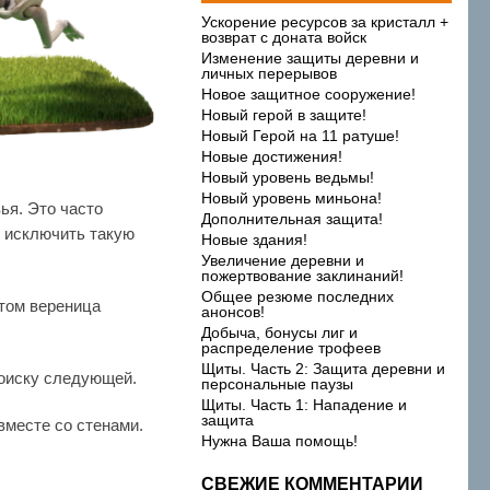
Ускорение ресурсов за кристалл +
возврат с доната войск
Изменение защиты деревни и
личных перерывов
Новое защитное сооружение!
Новый герой в защите!
Новый Герой на 11 ратуше!
Новые достижения!
Новый уровень ведьмы!
Новый уровень миньона!
ья. Это часто
Дополнительная защита!
ы исключить такую
Новые здания!
Увеличение деревни и
пожертвование заклинаний!
Общее резюме последних
том вереница
анонсов!
Добыча, бонусы лиг и
распределение трофеев
Щиты. Часть 2: Защита деревни и
поиску следующей.
персональные паузы
Щиты. Часть 1: Нападение и
защита
вместе со стенами.
Нужна Ваша помощь!
СВЕЖИЕ КОММЕНТАРИИ