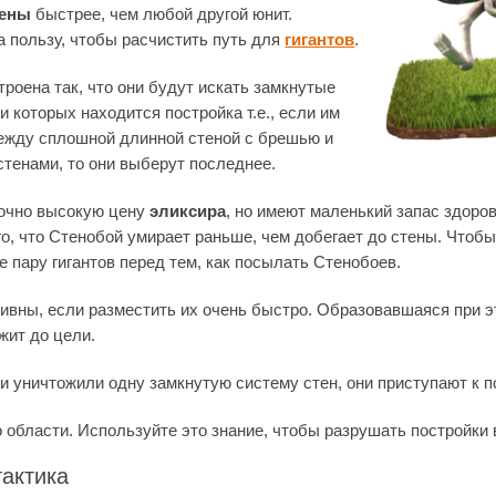
тены
быстрее, чем любой другой юнит.
а пользу, чтобы расчистить путь для
гигантов
.
роена так, что они будут искать замкнутые
и которых находится постройка т.е., если им
ежду сплошной длинной стеной с брешью и
стенами, то они выберут последнее.
очно высокую цену
эликсира
, но имеют маленький запас здоров
го, что Стенобой умирает раньше, чем добегает до стены. Чтоб
 пару гигантов перед тем, как посылать Стенобоев.
ивны, если разместить их очень быстро. Образовавшаяся при э
жит до цели.
ои уничтожили одну замкнутую систему стен, они приступают к 
 области. Используйте это знание, чтобы разрушать постройки 
актика