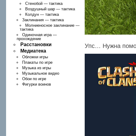
Стенобой — тактика
Воздушный шар — тактика
Колдун — тактика
Заклинания — тактика
Молниеносное заклинание —
тактика
Одиночная игра —
прохождение
Расстановки
Упс… Нужна пом
Медиатека
Обложки игры
Плакаты по игре
Музыка из игры
Музыкальное видео
Обои по игре
Фигурки воинов