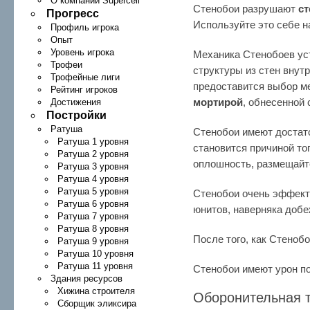
О компании Supercell
Стенобои разрушают
с
Прогресс
Используйте это себе н
Профиль игрока
Опыт
Уровень игрока
Механика Стенобоев уст
Трофеи
структуры из стен внутр
Трофейные лиги
предоставится выбор м
Рейтинг игроков
мортирой
, обнесенной 
Достижения
Постройки
Ратуша
Стенобои имеют достат
Ратуша 1 уровня
становится причиной то
Ратуша 2 уровня
оплошность, размещайте
Ратуша 3 уровня
Ратуша 4 уровня
Ратуша 5 уровня
Стенобои очень эффект
Ратуша 6 уровня
юнитов, наверняка добе
Ратуша 7 уровня
Ратуша 8 уровня
После того, как Стеноб
Ратуша 9 уровня
Ратуша 10 уровня
Ратуша 11 уровня
Стенобои имеют урон по
Здания ресурсов
Хижина строителя
Оборонительная т
Сборщик эликсира