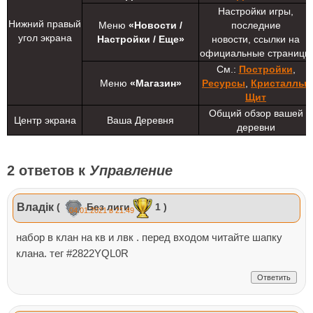
Настройки игры,
Нижний правый
Меню
«Новости /
последние
угол экрана
Настройки / Eще»
новости, ссылки на
официальные страницы
См.:
Постройки
,
Меню
«Магазин»
Ресурсы
,
Кристаллы
,
Щит
Общий обзор вашей
Центр экрана
Ваша Деревня
деревни
2 ответов к
Управление
Владік
(
Без лиги
1 )
04.01.2021 в 21:49
набор в клан на кв и лвк . перед входом читайте шапку
клана. тег #2822YQL0R
Ответить