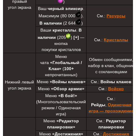
правый
)
угол экрана
Ваш
черный эликсир
.
Максимум (80 000
).
См.:
Ресурсы
В наличии
(2 644
)
Ваши
кристаллы
.
В
наличии
(205
)
[+]
—
См.:
Кристаллы
кнопка
покупки кристаллов
Меню
Обмен сообщениями,
чата
«Глобальный /
набор в клан, общение
Клан»
(
100+
с соклановцами
непрочитанных)
Меню
«Войны кланов»
См.:
Войны кланов
Нижний левый
угол экрана
Меню
«Обзор армии»
См.:
Войско
Меню
«В бой!»
См.:
(Многопользовательский
Рейды
,
Одиночная
режим / Одиночная
игра — прохождение
игра)
Меню
«Редактор
См.:
Редактор
планировки»
планировки
Меню
«Достижения»
См.:
Достижения