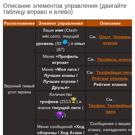
Описание элементов управления
(двигайте
таблицу вправо и влево)
Расположение
Элемент управления
Описание
Ваше
имя
(Clash-
wiki.com), текущий
См.:
Опыт
,
Уровень
игрока
уровень
(93
) и
опыт
(87)
Меню
«Профиль
См.:
Профиль игрока
игрока»
Меню
«Моя лига /
См.:
Трофейные лиги
,
Лучшие кланы /
Рейтинг игроков
,
Лучшие игроки /
Рейтинг кланов
Верхний левый
Друзья»
угол экрана
Количество
См.:
трофеев
(2513
) и
Трофеи
,
Трофейные
значок
текущей лиги
(
лиги
)
Сообщения о ваших
Меню сообщений
«Ход
атаках, нападениях на
обороны / Ход Атаки /