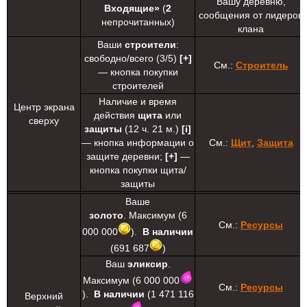
Вашу деревню,
Входящие»
(
2
сообщения от лидеров
непрочитанных)
клана
Ваши
строители
:
свободно/всего (3/5)
[+]
См.:
Строитель
— кнопка покупки
строителей
Наличие и время
Центр экрана
действия
щита
или
сверху
защиты
(12 ч. 21 м.)
[i]
— кнопка информации о
См.:
Щит
,
Защита
защите деревни;
[+]
—
кнопка покупки щита/
защиты
Ваше
золото
. Максимум (6
См.:
Ресурсы
000 000
).
В наличии
(691 687
)
Ваш
эликсир
.
Максимум (6 000 000
См.:
Ресурсы
).
В наличии
(1 471 116
Верхний