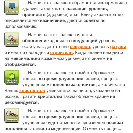
— Нажав этот значок отображается информация о
здании, такая как его
название
,
уровень,
прочность
(здоровье) и т.п. Внизу экрана кратко
описывается его
назначение
, даются
советы
по
использованию.
— Нажав на этот значок начнется
обновление
здания на
следующий
уровень,
если у вас достаточно
ресурсов
, уровень
ратуши
и имеется свободный
строитель
. Когда здание находится
на
максимально
возможном уровне, этот значок
не
отображается
.
— Нажав этот значок, который отображается
только
во время улучшения
здания, процесс
улучшения
мгновенно закончится
, а количество
Ваших
кристаллов
уменьшится на число, указанное на
иконке. Тратить
кристаллы
таким образом крайне
не
рекомендуется
.
— Нажав этот значок, который отображается
только
во время улучшения
здания, процесс
улучшения будет отменен и произведен
возврат
половины
стоимости модернизации. Отменять процесс