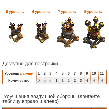
5 уровень
6 уровень
7 уровень
8 уровень
Доступно для постройки
Уровень
ратуши
1
2
3
4
5
6
7
8
9
10
11
Количество
0
0
0
1
1
1
2
3
4
4
4
Улучшения воздушной обороны
(двигайте
таблицу вправо и влево)