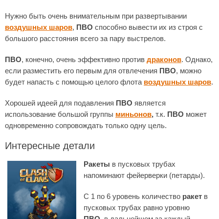
Нужно быть очень внимательным при развертывании
воздушных шаров
,
ПВО
способно вывести их из строя с
большого расстояния всего за пару выстрелов.
ПВО
, конечно, очень эффективно против
драконов
. Однако,
если разместить его первым для отвлечения
ПВО
, можно
будет напасть с помощью целого флота
воздушных шаров
.
Хорошей идеей для подавления
ПВО
является
использование большой группы
миньонов
,
т.к.
ПВО
может
одновременно сопровождать только одну цель.
Интересные детали
Ракеты
в пусковых трубах
напоминают фейерверки (петарды).
С 1 по 6 уровень количество
ракет
в
пусковых трубах равно уровню
ПВО,
в дальнейшем за каждый