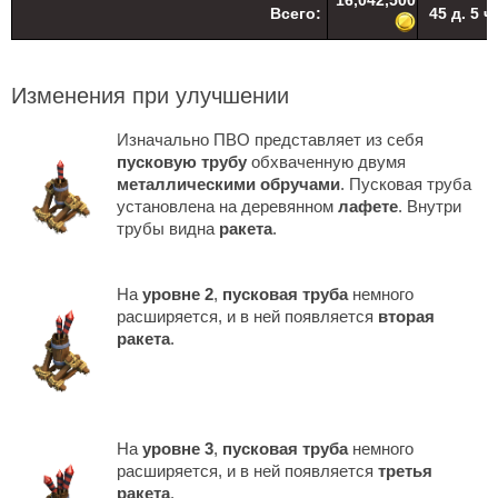
Всего:
45 д. 5 ч.
Изменения при улучшении
Изначально ПВО представляет из себя
пусковую трубу
обхваченную двумя
металлическими обручами
. Пусковая труба
установлена на деревянном
лафете
. Внутри
трубы видна
ракета
.
На
уровне 2
,
пусковая труба
немного
расширяется, и в ней появляется
вторая
ракета
.
На
уровне 3
,
пусковая труба
немного
расширяется, и в ней появляется
третья
ракета
.