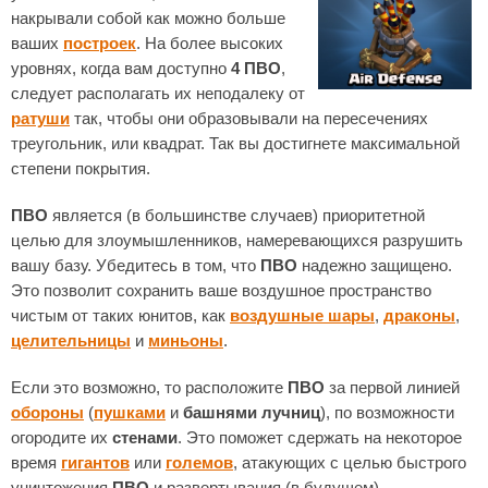
накрывали собой как можно больше
ваших
построек
. На более высоких
уровнях, когда вам доступно
4 ПВО
,
следует располагать их неподалеку от
ратуши
так, чтобы они образовывали на пересечениях
треугольник, или квадрат. Так вы достигнете максимальной
степени покрытия.
ПВО
является (в большинстве случаев) приоритетной
целью для злоумышленников, намеревающихся разрушить
вашу базу. Убедитесь в том, что
ПВО
надежно защищено.
Это позволит сохранить ваше воздушное пространство
чистым от таких юнитов, как
воздушные шары
,
драконы
,
целительницы
и
миньоны
.
Если это возможно, то расположите
ПВО
за первой линией
обороны
(
пушками
и
башнями лучниц
), по возможности
огородите их
стенами
. Это поможет сдержать на некоторое
время
гигантов
или
големов
, атакующих с целью быстрого
уничтожения
ПВО
и развертывания (в будущем)