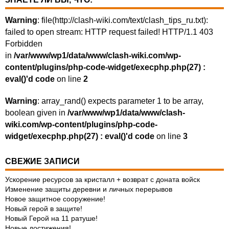
Warning
: file(http://clash-wiki.com/text/clash_tips_ru.txt):
failed to open stream: HTTP request failed! HTTP/1.1 403
Forbidden
in
/var/www/wp1/data/www/clash-wiki.com/wp-
content/plugins/php-code-widget/execphp.php(27) :
eval()'d code
on line
2
Warning
: array_rand() expects parameter 1 to be array,
boolean given in
/var/www/wp1/data/www/clash-
wiki.com/wp-content/plugins/php-code-
widget/execphp.php(27) : eval()'d code
on line
3
СВЕЖИЕ ЗАПИСИ
Ускорение ресурсов за кристалл + возврат с доната войск
Изменение защиты деревни и личных перерывов
Новое защитное сооружение!
Новый герой в защите!
Новый Герой на 11 ратуше!
Новые достижения!