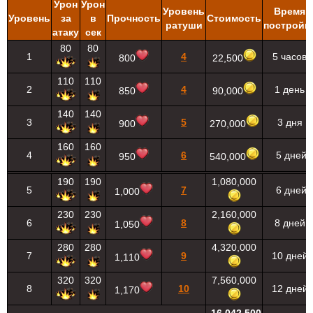
Урон
Урон
Уровень
Время
Уровень
за
в
Прочность
Стоимость
ратуши
постройк
атаку
сек
80
80
1
4
5 часов
800
22,500
110
110
2
4
1 день
850
90,000
140
140
3
5
3 дня
900
270,000
160
160
4
6
5 дней
950
540,000
190
190
1,080,000
5
7
6 дней
1,000
230
230
2,160,000
6
8
8 дней
1,050
280
280
4,320,000
7
9
10 дней
1,110
320
320
7,560,000
8
10
12 дней
1,170
16,042,500