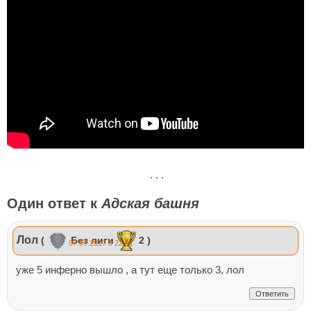
. . .
Один ответ к
Адская башня
Лол
(
Без лиги
2 )
07.07.2017 в 22:01
уже 5 инферно вышло , а тут еще только 3, лол
Ответить