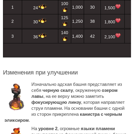
100
1
1,000
30
1
24
1,500
125
2
1,250
38
1
30
1,800
140
3
1,400
42
1
36
2,100
Изменения при улучшении
Изначально адская башня представляет из
себя
черную скалу
, окруженную
озером
лавы
, на ее верху можно заметить
фокусирующую линзу
, которая направляет
струи пламени. На основании башни с одной
из сторон прикреплена
канистра с черным
эликсиром
.
На
уровне 2
, огромные
языки пламени