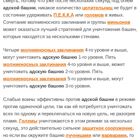
смерть, потому что уже после нескольких секунд под огнем
адской башни
, никакое количество
целительниц
не будет в
состоянии удерживать
П.Е.К.К.А
или
големов
в живых.
Сочетание молниеносного заклинания и группы
миньонов
может оказаться лучшей стратегией для уничтожения башен,
которые находятся за несколькими стенами.
Четыре
молниеносных заклинания
4-го уровня и выше,
могут уничтожить
адскую башню
1-го уровня. Пять
молниеносных заклинания
4-го уровня и выше, может
уничтожить
адскую башню
2-го уровня. Пять
молниеносных заклинания
5-го уровня и выше, могут
уничтожить
адскую башню
3-го уровня.
Слабые воины эффективны против
адской башни
в режиме
против одиночной цели, так как ей потребуется уничтожать
всех по одному и переключаться на новую цель, не разогрев
пламя.
Големы
уничтожаются в этом режиме за несколько
секунд, это действительно сильное
защитное сооружение
,
но если вы окружите башню
лучницами
или
варварами
,
то