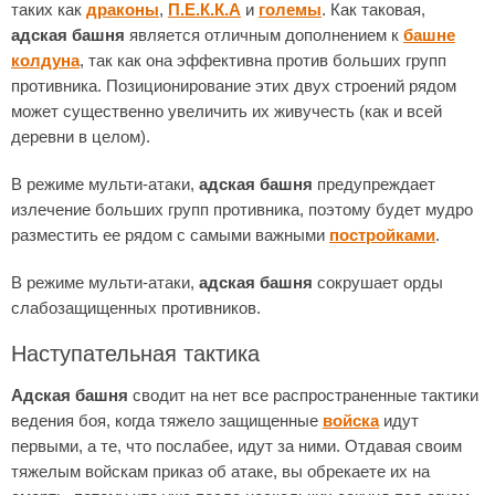
таких как
драконы
,
П.Е.К.К.А
и
големы
. Как таковая,
адская башня
является отличным дополнением к
башне
колдуна
, так как она эффективна против больших групп
противника. Позиционирование этих двух строений рядом
может существенно увеличить их живучесть (как и всей
деревни в целом).
В режиме мульти-атаки,
адская башня
предупреждает
излечение больших групп противника, поэтому будет мудро
разместить ее рядом с самыми важными
постройками
.
В режиме мульти-атаки,
адская башня
сокрушает орды
слабозащищенных противников.
Наступательная тактика
Адская башня
сводит на нет все распространенные тактики
ведения боя, когда тяжело защищенные
войска
идут
первыми, а те, что послабее, идут за ними. Отдавая своим
тяжелым войскам приказ об атаке, вы обрекаете их на