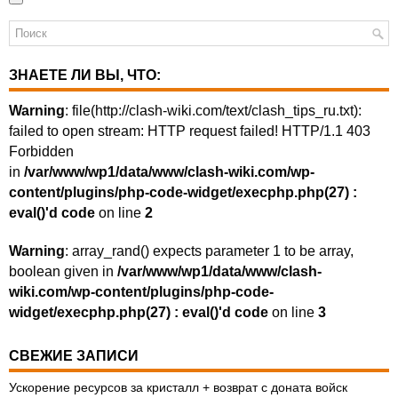
ЗНАЕТЕ ЛИ ВЫ, ЧТО:
Warning
: file(http://clash-wiki.com/text/clash_tips_ru.txt):
failed to open stream: HTTP request failed! HTTP/1.1 403
Forbidden
in
/var/www/wp1/data/www/clash-wiki.com/wp-
content/plugins/php-code-widget/execphp.php(27) :
eval()'d code
on line
2
Warning
: array_rand() expects parameter 1 to be array,
boolean given in
/var/www/wp1/data/www/clash-
wiki.com/wp-content/plugins/php-code-
widget/execphp.php(27) : eval()'d code
on line
3
СВЕЖИЕ ЗАПИСИ
Ускорение ресурсов за кристалл + возврат с доната войск