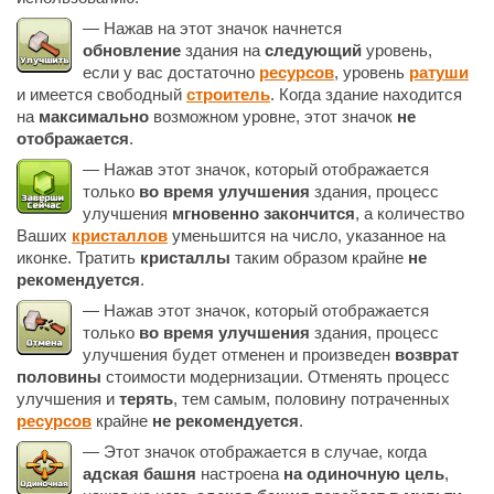
— Нажав на этот значок начнется
обновление
здания на
следующий
уровень,
если у вас достаточно
ресурсов
, уровень
ратуши
и имеется свободный
строитель
. Когда здание находится
на
максимально
возможном уровне, этот значок
не
отображается
.
— Нажав этот значок, который отображается
только
во время улучшения
здания, процесс
улучшения
мгновенно закончится
, а количество
Ваших
кристаллов
уменьшится на число, указанное на
иконке. Тратить
кристаллы
таким образом крайне
не
рекомендуется
.
— Нажав этот значок, который отображается
только
во время улучшения
здания, процесс
улучшения будет отменен и произведен
возврат
половины
стоимости модернизации. Отменять процесс
улучшения и
терять
, тем самым, половину потраченных
ресурсов
крайне
не рекомендуется
.
— Этот значок отображается в случае, когда
адская башня
настроена
на одиночную цель
,