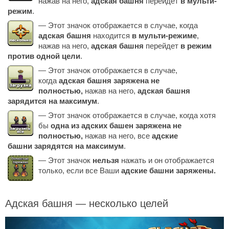
нажав на него,
адская башня
перейдет
в мульти-
режим
.
— Этот значок отображается в случае, когда
адская башня
находится
в мульти-режиме
,
нажав на него,
адская башня
перейдет
в режим
против одной цели
.
— Этот значок отображается в случае,
когда
адская башня заряжена не
полностью,
нажав на него,
адская башня
зарядится на максимум
.
— Этот значок отображается в случае, когда хотя
бы
одна из адских башен заряжена не
полностью,
нажав на него, все
адские
башни зарядятся на максимум
.
— Этот значок
нельзя
нажать и он отображается
только, если все Ваши
адские башни заряжены.
Адская башня — несколько целей