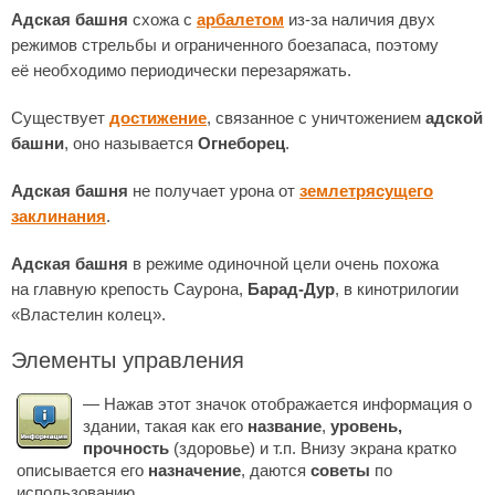
Адская башня
схожа с
арбалетом
из-за наличия двух
режимов стрельбы и ограниченного боезапаса, поэтому
её необходимо периодически перезаряжать.
Существует
достижение
, связанное с уничтожением
адской
башни
, оно называется
Огнеборец
.
Адская башня
не получает урона от
землетрясущего
заклинания
.
Адская башня
в режиме одиночной цели очень похожа
на главную крепость Саурона,
Барад-Дур
, в кинотрилогии
«Властелин колец».
Элементы управления
— Нажав этот значок отображается информация о
здании, такая как его
название
,
уровень,
прочность
(здоровье) и т.п. Внизу экрана кратко
описывается его
назначение
, даются
советы
по
использованию.