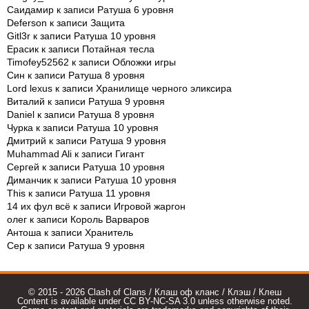
Саидамир
к записи
Ратуша 6 уровня
Deferson
к записи
Защита
Gitl3r
к записи
Ратуша 10 уровня
Ерасик
к записи
Потайная тесла
Timofey52562
к записи
Обложки игры
Син
к записи
Ратуша 8 уровня
Lord lexus
к записи
Хранилище черного эликсира
Виталий
к записи
Ратуша 9 уровня
Daniel
к записи
Ратуша 8 уровня
Чурка
к записи
Ратуша 10 уровня
Дмитрий
к записи
Ратуша 9 уровня
Muhammad Ali
к записи
Гигант
Сергей
к записи
Ратуша 10 уровня
Диманчик
к записи
Ратуша 10 уровня
This
к записи
Ратуша 11 уровня
14 их фул всё
к записи
Игровой жаргон
олег
к записи
Король Варваров
Антоша
к записи
Хранитель
Сер
к записи
Ратуша 9 уровня
© 2015 - 2026 Clash of Clans / Клаш оф кланс / Клэш / Клеш
Content is available under CC BY-NC-SA 3.0 unless otherwise noted.