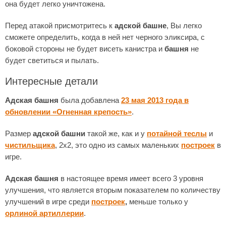
она будет легко уничтожена.
Перед атакой присмотритесь к
адской башне
, Вы легко
сможете определить, когда в ней нет черного эликсира, с
боковой стороны не будет висеть канистра и
башня
не
будет светиться и пылать.
Интересные детали
Адская башня
была добавлена
23 мая 2013 года в
обновлении «Огненная крепость»
.
Размер
адской башни
такой же, как и у
потайной теслы
и
чистильщика
, 2х2, это одно из самых маленьких
построек
в
игре.
Адская башня
в настоящее время имеет всего 3 уровня
улучшения, что является вторым показателем по количеству
улучшений в игре среди
построек
,
меньше только у
орлиной артиллерии
.