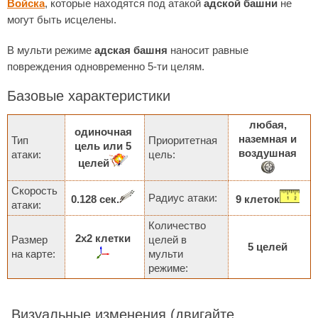
Войска
, которые находятся под атакой
адской башни
не
могут быть исцелены.
В мульти режиме
адская башня
наносит равные
повреждения одновременно 5-ти целям.
Базовые характеристики
любая,
одиночная
наземная и
Тип
Приоритетная
цель или 5
воздушная
атаки:
цель:
целей
Скорость
Радиус атаки:
0.128 сек.
9 клеток
атаки:
Количество
2х2 клетки
Размер
целей в
5 целей
на карте:
мульти
режиме:
Визуальные изменения
(двигайте