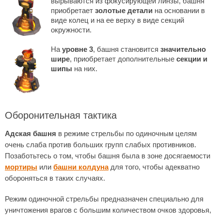
вырываются из фокусирующей линзы, башня
приобретает
золотые детали
на основании в
виде колец и на ее верху в виде секций
окружности.
На
уровне 3
, башня становится
значительно
шире
, приобретает дополнительные
секции и
шипы
на них.
Оборонительная тактика
Адская башня
в режиме стрельбы по одиночным целям
очень слаба против больших групп слабых противников.
Позаботьтесь о том, чтобы башня была в зоне досягаемости
мортиры
или
башни колдуна
для того, чтобы адекватно
обороняться в таких случаях.
Режим одиночной стрельбы предназначен специально для
уничтожения врагов с большим количеством очков здоровья,