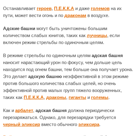
Останавливает
героев
,
П.Е.К.К.А
и даже
големов
на их
пути, может вести огонь и по
драконам
в воздухе.
Адские башни
могут быть уничтожены большим
количеством слабых юнитов, таких как
лучницы
, если
включен режим стрельбы по одиночным целям.
В режиме стрельбы по одиночным целям
адская башня
наносит нарастающий урон по фокусу, чем дольше цель
находится под огнем башни, тем больше она получает урона.
Это делает
адскую башню
неэффективной в этом режиме
против большого количества слабых целей, но очень
эффективной против малых групп тяжело вооруженных,
таких как
П.Е.К.К.А
,
драконы
,
гиганты
и
големы
.
Как и
арбалет
,
адская башня
должна периодически
перезаряжаться. Однако, для перезарядки требуется
черный эликсир
вместо обычного
эликсира
.