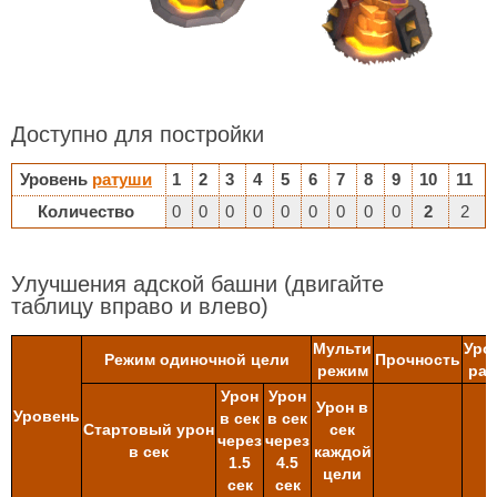
Доступно для постройки
Уровень
ратуши
1
2
3
4
5
6
7
8
9
10
11
Количество
0
0
0
0
0
0
0
0
0
2
2
Улучшения адской башни
(двигайте
таблицу вправо и влево)
Мульти
Уро
Режим одиночной цели
Прочность
режим
рат
Урон
Урон
Урон в
Уровень
в сек
в сек
Стартовый урон
сек
через
через
в сек
каждой
1.5
4.5
цели
сек
сек