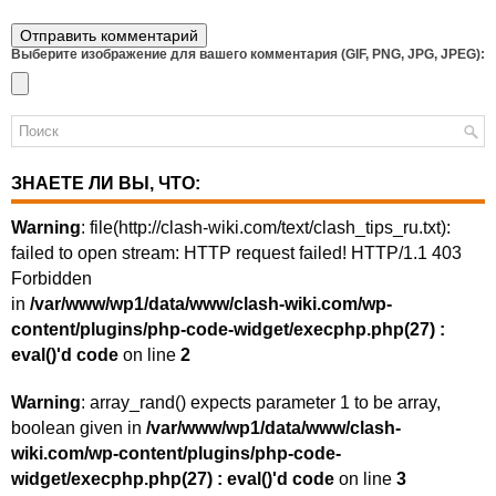
Выберите изображение для вашего комментария (GIF, PNG, JPG, JPEG):
ЗНАЕТЕ ЛИ ВЫ, ЧТО:
Warning
: file(http://clash-wiki.com/text/clash_tips_ru.txt):
failed to open stream: HTTP request failed! HTTP/1.1 403
Forbidden
in
/var/www/wp1/data/www/clash-wiki.com/wp-
content/plugins/php-code-widget/execphp.php(27) :
eval()'d code
on line
2
Warning
: array_rand() expects parameter 1 to be array,
boolean given in
/var/www/wp1/data/www/clash-
wiki.com/wp-content/plugins/php-code-
widget/execphp.php(27) : eval()'d code
on line
3