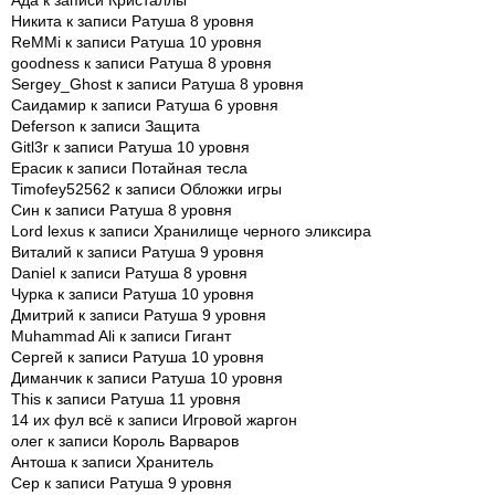
Ада
к записи
Кристаллы
Никита
к записи
Ратуша 8 уровня
ReMMi
к записи
Ратуша 10 уровня
goodness
к записи
Ратуша 8 уровня
Sergey_Ghost
к записи
Ратуша 8 уровня
Саидамир
к записи
Ратуша 6 уровня
Deferson
к записи
Защита
Gitl3r
к записи
Ратуша 10 уровня
Ерасик
к записи
Потайная тесла
Timofey52562
к записи
Обложки игры
Син
к записи
Ратуша 8 уровня
Lord lexus
к записи
Хранилище черного эликсира
Виталий
к записи
Ратуша 9 уровня
Daniel
к записи
Ратуша 8 уровня
Чурка
к записи
Ратуша 10 уровня
Дмитрий
к записи
Ратуша 9 уровня
Muhammad Ali
к записи
Гигант
Сергей
к записи
Ратуша 10 уровня
Диманчик
к записи
Ратуша 10 уровня
This
к записи
Ратуша 11 уровня
14 их фул всё
к записи
Игровой жаргон
олег
к записи
Король Варваров
Антоша
к записи
Хранитель
Сер
к записи
Ратуша 9 уровня