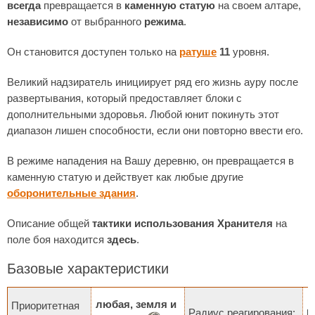
всегда
превращается в
каменную статую
на своем алтаре,
независимо
от выбранного
режима
.
Он становится доступен только на
ратуше
11
уровня.
Великий надзиратель инициирует ряд его жизнь ауру после
развертывания, который предоставляет блоки с
дополнительными здоровья. Любой юнит покинуть этот
диапазон лишен способности, если они повторно ввести его.
В режиме нападения на Вашу деревню, он превращается в
каменную статую и действует как любые другие
оборонительные здания
.
Описание общей
тактики использования Хранителя
на
поле боя находится
здесь
.
Базовые характеристики
любая, земля и
Приоритетная
к
Радиус реагирования: