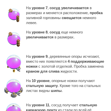
На
уровне 7
,
сосуд увеличивается
в
размерах и меняется расположение,
пробка
заливной горловины
смещается
немного
левее.
На
уровне 8
,
сосуд
еще немного
увеличивается
в размерах.
На
уровне 9
, деревянные опоры исчезают,
вместо них появляются
4 поддерживающие
ножки
с золотой отделкой. Пробка заменена
краном для слива
жидкости.
На
10 уровне
, опорные ножки получают
стальную защиту
. Кроме того на стальных
листах видны
шипы
.
На
уровне 11
, сосуд получает
стальную
каркасную ленту
из стали по всей её