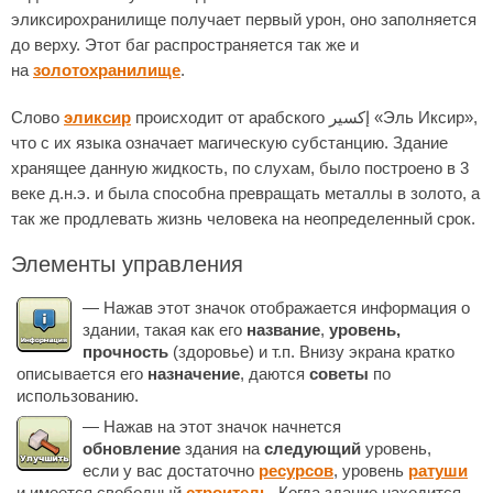
эликсирохранилище получает первый урон, оно заполняется
до верху. Этот баг распространяется так же и
на
золотохранилище
.
Слово
эликсир
происходит от арабского إكسير «Эль Иксир»,
что с их языка означает магическую субстанцию. Здание
хранящее данную жидкость, по слухам, было построено в 3
веке д.н.э. и была способна превращать металлы в золото, а
так же продлевать жизнь человека на неопределенный срок.
Элементы управления
— Нажав этот значок отображается информация о
здании, такая как его
название
,
уровень,
прочность
(здоровье) и т.п. Внизу экрана кратко
описывается его
назначение
, даются
советы
по
использованию.
— Нажав на этот значок начнется
обновление
здания на
следующий
уровень,
если у вас достаточно
ресурсов
, уровень
ратуши
и имеется свободный
строитель
. Когда здание находится