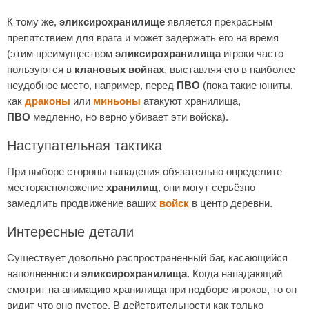
К тому же,
эликсирохранилище
является прекрасным
препятствием для врага и может задержать его на время
(этим преимуществом
эликсирохранилища
игроки часто
пользуются в
клановых войнах
, выставляя его в наиболее
неудобное место, например, перед
ПВО
(пока такие юниты,
как
драконы
или
миньоны
атакуют хранилища,
ПВО
медленно, но верно убивает эти войска).
Наступательная тактика
При выборе стороны нападения обязательно определите
месторасположение
хранилищ
, они могут серьёзно
замедлить продвижение ваших
войск
в центр деревни.
Интересные детали
Существует довольно распространенный баг, касающийся
наполненности
эликсирохранилища
. Когда нападающий
смотрит на анимацию хранилища при подборе игроков, то он
видит что оно пустое. В действительности как только