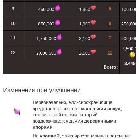
9
5
450,000
1,800
100,000
10
6
850,000
1,900
250,000
11
7
1,750,000
2,100
500,000
2,500,0
12
11
2,000,000
2,500
3,448,
Всего:
Изменения при улучшении
Первоначально, эликсирохранилище
представляет из себя
маленький сосуд
,
сферической формы, который
поддерживается двумя
деревянными
опорами
.
На
уровне 2
, эликсирохранилище состоит из