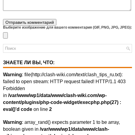
Выберите изображение для вашего комментария (GIF, PNG, JPG, JPEG):
ЗНАЕТЕ ЛИ ВЫ, ЧТО:
Warning
: file(http://clash-wiki.com/text/clash_tips_ru.txt):
failed to open stream: HTTP request failed! HTTP/1.1 403
Forbidden
in
/var/www/wp1/data/www/clash-wiki.com/wp-
content/plugins/php-code-widget/execphp.php(27) :
eval()'d code
on line
2
Warning
: array_rand() expects parameter 1 to be array,
boolean given in
/var/www/wp1/data/www/clash-