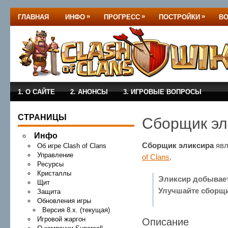
»
»
»
ГЛАВНАЯ
ИНФО
ПРОГРЕСС
ПОСТРОЙКИ
В
1. О САЙТЕ
2. АНОНСЫ
3. ИГРОВЫЕ ВОПРОСЫ
СТРАНИЦЫ
Сборщик эл
Инфо
Сборщик эликсира
яв
Об игре Clash of Clans
Управление
of Clans
.
Ресурсы
Кристаллы
Эликсир добывает
Щит
Улучшайте сборщи
Защита
Обновления игры
Версия 8.x. (текущая)
Игровой жаргон
Описание