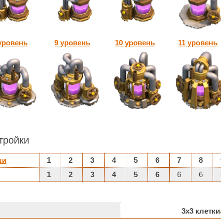
уровень
9 уровень
10 уровень
11 уровень
тройки
ши
1
2
3
4
5
6
7
8
1
2
3
4
5
6
6
6
3х3 клетки