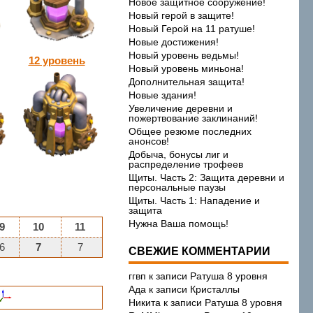
Новое защитное сооружение!
Новый герой в защите!
Новый Герой на 11 ратуше!
Новые достижения!
Новый уровень ведьмы!
12 уровень
Новый уровень миньона!
Дополнительная защита!
Новые здания!
Увеличение деревни и
пожертвование заклинаний!
Общее резюме последних
анонсов!
Добыча, бонусы лиг и
распределение трофеев
Щиты. Часть 2: Защита деревни и
персональные паузы
Щиты. Часть 1: Нападение и
защита
Нужна Ваша помощь!
9
10
11
6
7
7
СВЕЖИЕ КОММЕНТАРИИ
ггвп
к записи
Ратуша 8 уровня
Ада
к записи
Кристаллы
Никита
к записи
Ратуша 8 уровня