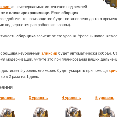
иксир
из неисчерпаемых источников под землей
тое в
эликсирохранилище
. Если
сборщик
ссе добычи, то производство будет остановлено до того времени
ик
подвергнется разграблению врагом).
стимость
сборщика
зависят от его уровня. Уровень наполняемо
и
сбощика
неубранный
эликсир
будет автоматически собран.
С
мя модернизации, учтите это при планировании ваших дальней
к
достигает 5 уровня, его можно будет ускорять при помощи
кри
о в 2 раза на 1 день.
нения
уровень
3 уровень
4 уровень
5 уровень