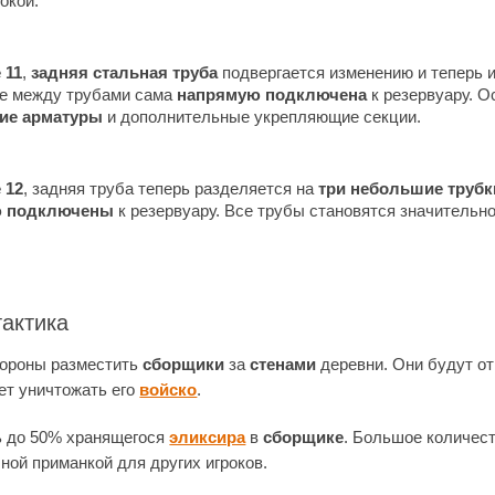
окой.
 11
,
задняя стальная труба
подвергается изменению и теперь 
е между трубами сама
напрямую подключена
к резервуару. О
ие арматуры
и дополнительные укрепляющие секции.
 12
, задняя труба теперь разделяется на
три небольшие трубк
ю подключены
к резервуару. Все трубы становятся значительн
актика
тороны разместить
сборщики
за
стенами
деревни. Они будут от
ет уничтожать его
войско
.
ь до 50% хранящегося
эликсира
в
сборщике
. Большое количес
ной приманкой для других игроков.