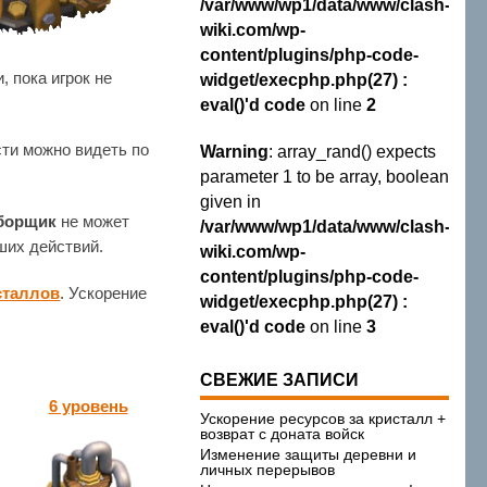
/var/www/wp1/data/www/clash-
wiki.com/wp-
content/plugins/php-code-
, пока игрок не
widget/execphp.php(27) :
eval()'d code
on line
2
сти можно видеть по
Warning
: array_rand() expects
parameter 1 to be array, boolean
given in
борщик
не может
/var/www/wp1/data/www/clash-
ших действий.
wiki.com/wp-
content/plugins/php-code-
сталлов
. Ускорение
widget/execphp.php(27) :
eval()'d code
on line
3
СВЕЖИЕ ЗАПИСИ
6 уровень
Ускорение ресурсов за кристалл +
возврат с доната войск
Изменение защиты деревни и
личных перерывов