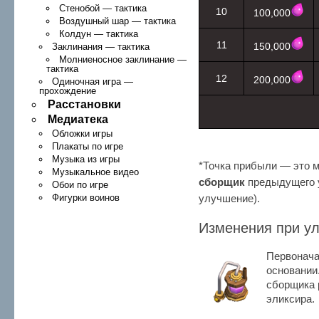
Стенобой — тактика
10
100,000
Воздушный шар — тактика
Колдун — тактика
11
150,000
Заклинания — тактика
Молниеносное заклинание —
тактика
12
200,000
Одиночная игра —
прохождение
Расстановки
Медиатека
Обложки игры
Плакаты по игре
Музыка из игры
*Точка прибыли — это 
Музыкальное видео
сборщик
предыдущего у
Обои по игре
Фигурки воинов
улучшение).
Изменения при у
Первонача
основании
сборщика
эликсира.