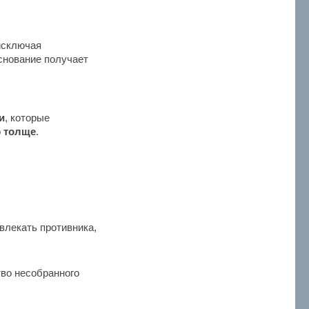
исключая
снование получает
и
, которые
о
толще
.
влекать противника,
тво несобранного