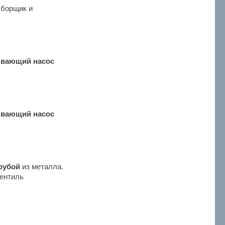
сборщик и
вающий насос
вающий насос
рубой
из металла.
ентиль