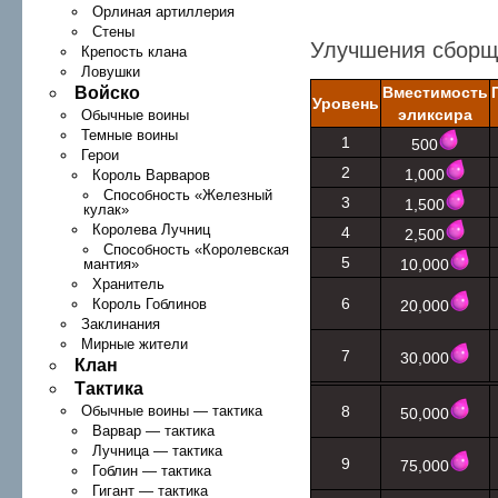
Орлиная артиллерия
Стены
Улучшения сборщ
Крепость клана
Ловушки
Войско
Вместимость
Уровень
эликсира
Обычные воины
Темные воины
1
500
Герои
2
1,000
Король Варваров
Способность «Железный
3
1,500
кулак»
Королева Лучниц
4
2,500
Способность «Королевская
5
мантия»
10,000
Хранитель
6
Король Гоблинов
20,000
Заклинания
Мирные жители
7
30,000
Клан
Тактика
Обычные воины — тактика
8
50,000
Варвар — тактика
Лучница — тактика
9
75,000
Гоблин — тактика
Гигант — тактика