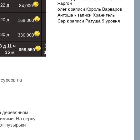
509
жаргон
22 д
3 д
84,000
олег
к записи
Король Варваров
Антоша
к записи
Хранитель
587
20 д
4 д
168,000
Сер
к записи
Ратуша 9 уровня
657
30 д
5 д
336,000
3,012
3 д 11 ч
15 д 21 ч
698,550
35 м
16 м 10 с
есурсов на
 деревянном
илями. На верху
ют пузырьки