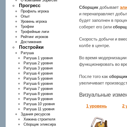
О компании Supercell
Прогресс
Сборщик
добывает
эл
Профиль игрока
и перенаправляет добы
Опыт
будет заполнен в проце
Уровень игрока
Трофеи
соберет его (или
сборщ
Трофейные лиги
Рейтинг игроков
Скорость добычи и вме
Достижения
колбе в центре.
Постройки
Ратуша
Во время модернизаци
Ратуша 1 уровня
Ратуша 2 уровня
функционировать во вре
Ратуша 3 уровня
Ратуша 4 уровня
После того как
сборщи
Ратуша 5 уровня
увеличивает производств
Ратуша 6 уровня
Ратуша 7 уровня
Ратуша 8 уровня
Визуальные изме
Ратуша 9 уровня
Ратуша 10 уровня
1 уровень
2 
Ратуша 11 уровня
Здания ресурсов
Хижина строителя
Сборщик эликсира