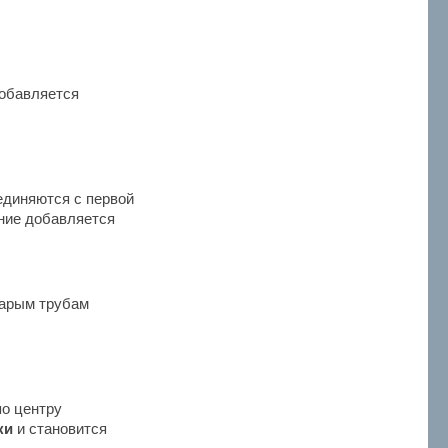
добавляется
единяются с первой
ание добавляется
старым трубам
о центру
ки
и становится