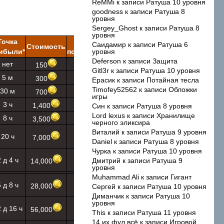
ReMMi
к записи
Ратуша 10 уровня
goodness
к записи
Ратуша 8
уровня
Sergey_Ghost
к записи
Ратуша 8
уровня
Точка
Время
Саидамир
к записи
Ратуша 6
Стоимость
Опыт
ибыли*
постройки
уровня
Deferson
к записи
Защита
нет
10 с
150
7
Gitl3r
к записи
Ратуша 10 уровня
5 м
1 м
300
17
Ерасик
к записи
Потайная тесла
Timofey52562
к записи
Обложки
30 м
15 м
700
30
игры
3 ч
1 ч
1,400
60
Син
к записи
Ратуша 8 уровня
Lord lexus
к записи
Хранилище
8 ч
2 ч
3,500
84
черного эликсира
146
Виталий
к записи
Ратуша 9 уровня
20 ч
6 ч
7,000
Daniel
к записи
Ратуша 8 уровня
Чурка
к записи
Ратуша 10 уровня
207
2 д 4 ч
12 ч
Дмитрий
к записи
Ратуша 9
14,000
уровня
Muhammad Ali
к записи
Гигант
293
5 д 8 ч
1 д
28,000
Сергей
к записи
Ратуша 10 уровня
Диманчик
к записи
Ратуша 10
415
уровня
 д 16 ч
2 д
56,000
This
к записи
Ратуша 11 уровня
14 их фул всё
к записи
Игровой