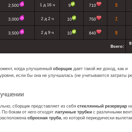
1 д 16 ч
5
2,500
9
710
2 д 2 ч
7
3,000
10
750
2 д 9 ч
8
3,500
10
840
9
Всего:
момент, когда улучшенный
сборщик
дает такой же доход, как и
ровня, если бы она не улучшалась (не учитываются затраты р
лучшении
льно, сборщик представляет из себя
стеклянный резервуар
на
. По бокам от него отходят
латунные трубки
с различными вент
 расположена
сбросная труба
, из которой периодически вылета