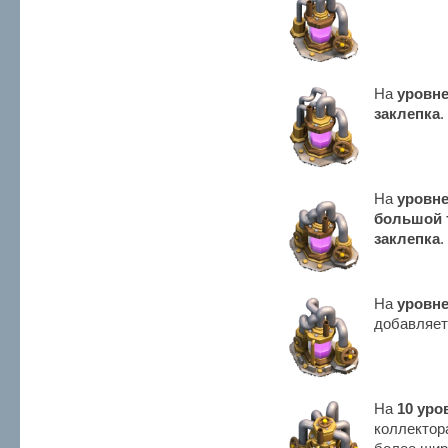
На
уровне
заклепка
.
На
уровне
большой 
заклепка
.
На
уровне
добавляет
На
10 уро
коллектор