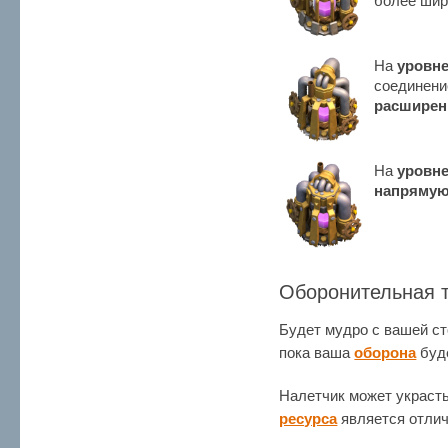
более шир
На
уровне
соединени
расширен
На
уровне
напряму
Оборонительная т
Будет мудро с вашей с
пока ваша
оборона
буд
Налетчик может украст
ресурса
является отлич