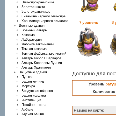
Эликсирохранилище
Золотая шахта
Золотохранилище
Скважина черного эликсира
Хранилище черного эликсира
7 уровень
8 
Военные здания
Военный лагерь
Казарма
Лаборатория
Фабрика заклинаний
Темная казарма
Темная фабрика заклинаний
Алтарь Короля Варваров
Алтарь Королевы Лучниц
Алтарь Хранителя
Защитные здания
Доступно для пос
Пушка
Башня лучниц
Уровень
рату
Мортира
Воздушная оборона
Количество
Башня колдуна
Чистильщик
Потайная тесла
Арбалет
Размер на карте:
Адская башня