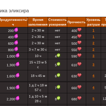
ика эликсира
Продуктивность/
Время
Стоимость
Уровень
Прочность
ч
заполнения
ускорения
ратуши
пр
2 ч 30 м
нет
1
200
400
2 ч 30 м
нет
1
400
450
2 ч 30 м
нет
2
600
500
3 ч 7 м 30 с
нет
2
800
550
10 ч
3
1,000
4
590
15 ч 23 м 5
3
1,300
5
610
с
18 ч 45 м
4
1,600
6
630
1 д 2 ч 18 м
4
1,900
7
660
57 с
1 д 10 ч 5 м
5
12
2,200
8
680
28 с