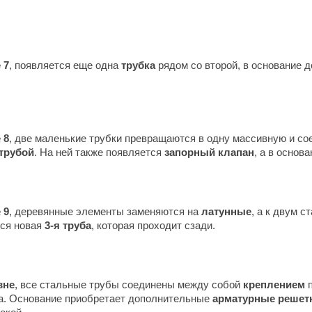
 7
, появляется еще одна
трубка
рядом со второй, в основание 
 8
, две маленькие трубки превращаются в одну массивную и со
трубой
. На ней также появляется
запорный клапан
, а в основ
 9
, деревянные элементы заменяются на
латунные
, а к двум 
ся новая
3-я труба
, которая проходит сзади.
вне
, все стальные трубы соединены между собой
креплением
п
а. Основание приобретает дополнительные
арматурные решет