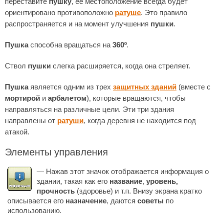
переставите
пушку
, её местоположение всегда будет
ориентировано противоположно
ратуше
. Это правило
распространяется и на момент улучшения
пушки
.
Пушка
способна вращаться на
360º
.
Ствол
пушки
слегка расширяется, когда она стреляет.
Пушка
является одним из трех
защитных зданий
(вместе с
мортирой
и
арбалетом
), которые вращаются, чтобы
направляться на различные цели. Эти три здания
направлены от
ратуши
, когда деревня не находится под
атакой.
Элементы управления
— Нажав этот значок отображается информация о
здании, такая как его
название
,
уровень,
прочность
(здоровье) и т.п. Внизу экрана кратко
описывается его
назначение
, даются
советы
по
использованию.