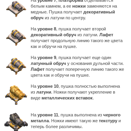
На
уровне 7
,
платформа
отделывается
белым камнем, а ее
ножки
заменяются на
медные. Пушка получает
декоративный
обруч
из латуни по центру.
На
уровне 8
, пушка получает второй
декоративный обруч
из латуни.
Лафет
получает продольную линию такого же цвета
как и обручи на пушке.
На
уровне 9
, пушка получает еще один
латунный обруч
у основания дульной части.
Лафет
получает поперечную линию такого же
цвета как и обручи на пушке.
На
уровне 10
, пушка полностью выполнена
из
латуни
. Ножки получают укрепление в
виде
металлических вставок
.
На
уровне 11
, пушка выполнена из
черного
металла
. Ножки имеют такую же
текстуру
и
теперь более различимы.