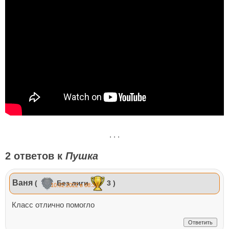
. . .
2 ответов к
Пушка
Ваня
(
Без лиги
3 )
10.02.2022 в 08:31
Класс отлично помогло
Ответить