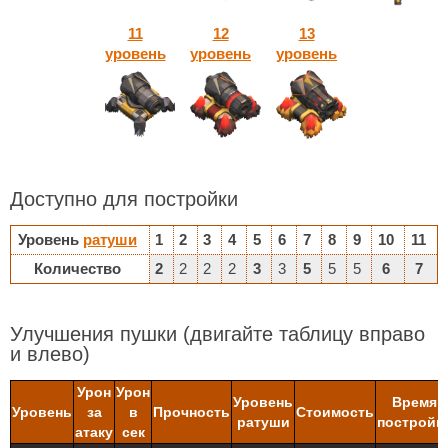
11
12
13
уровень
уровень
уровень
Доступно для постройки
Уровень
ратуши
1
2
3
4
5
6
7
8
9
10
11
Количество
2
2
2
2
3
3
5
5
5
6
7
Улучшения пушки
(двигайте таблицу вправо
и влево)
Урон
Урон
Уровень
Время
Уровень
за
в
Прочность
Стоимость
ратуши
постройк
атаку
сек