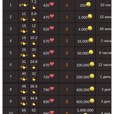
7.2
1
1
10 сек
9
420
250
11
8.8
2
1
15 мин
470
1,000
15
12
3
2
45 мин
520
4,000
19
15.2
4
3
2 часа
570
16,000
25
20
5
4
6 часов
620
50,000
31
24.8
6
5
12 часов
670
100,000
40
32
7
6
1 день
720
200,000
48
38.4
8
7
2 дня
790
400,000
56
44.8
9
8
3 дня
830
800,000
65
52
1,600,000
10
8
4 дня
890