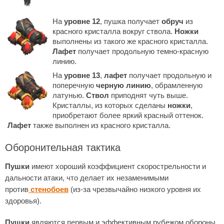
На
уровне 12
, пушка получает
обруч
из
красного кристалла вокруг ствола.
Ножки
выполнены из такого же красного кристалла.
Лафет
получает продольную темно-красную
линию.
На
уровне 13
,
лафет
получает продольную и
поперечную
черную линию
, обрамленную
латунью.
Ствол
приподнят чуть выше.
Кристаллы, из которых сделаны
ножки
,
приобретают более яркий красный оттенок.
Лафет
также выполнен из красного кристалла.
Оборонительная тактика
Пушки
имеют хороший коэффициент скорострельности и
дальности атаки, что делает их незаменимыми
против
стенобоев
(из-за чрезвычайно низкого уровня их
здоровья).
Пушки
являются первым и эффективным рубежом обороны