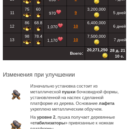
75
60
3,200,000
11
9
5 дней
970
86
68.8
6,400,000
12
10
6 дней
1,070
98
78.4
7,500,000
13
10
7 дней
1,170
20,271,250
28 д. 21 ч
Всего:
10 с.
Изменения при улучшении
Изначально установка состоит из
металлической
пушки
бочковидной формы,
установленной на наспех сделанной
платформе из дерева. Основание
лафета
укреплено металлическим обручем.
На
уровне 2
, пушка получает деревянные
«
стабилизаторы
» привязанные к ножкам
платформы.