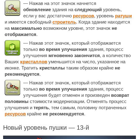
— Нажав на этот значок начнется
обновление
здания на
следующий
уровень,
если у вас достаточно
ресурсов
, уровень
ратуши
и имеется свободный
строитель
. Когда здание находится
на
максимально
возможном уровне, этот значок
не
отображается
.
— Нажав этот значок, который отображается
только
во время улучшения
здания, процесс
улучшения
мгновенно закончится
, а количество
Ваших
кристаллов
уменьшится на число, указанное на
иконке. Тратить
кристаллы
таким образом крайне
не
рекомендуется
.
— Нажав этот значок, который отображается
только
во время улучшения
здания, процесс
улучшения будет отменен и произведен
возврат
половины
стоимости модернизации. Отменять процесс
улучшения и
терять
, тем самым, половину потраченных
ресурсов
крайне
не рекомендуется
.
Новый уровень пушки — 13-й