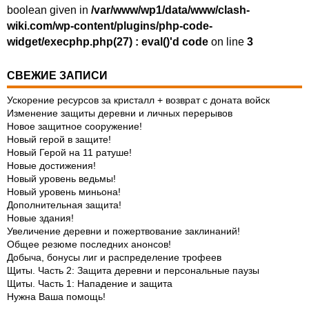
boolean given in
/var/www/wp1/data/www/clash-
wiki.com/wp-content/plugins/php-code-
widget/execphp.php(27) : eval()'d code
on line
3
СВЕЖИЕ ЗАПИСИ
Ускорение ресурсов за кристалл + возврат с доната войск
Изменение защиты деревни и личных перерывов
Новое защитное сооружение!
Новый герой в защите!
Новый Герой на 11 ратуше!
Новые достижения!
Новый уровень ведьмы!
Новый уровень миньона!
Дополнительная защита!
Новые здания!
Увеличение деревни и пожертвование заклинаний!
Общее резюме последних анонсов!
Добыча, бонусы лиг и распределение трофеев
Щиты. Часть 2: Защита деревни и персональные паузы
Щиты. Часть 1: Нападение и защита
Нужна Ваша помощь!