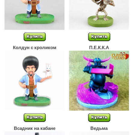
Колдун с кроликом
П.Е.К.К.А
Всадник на кабане
Ведьма