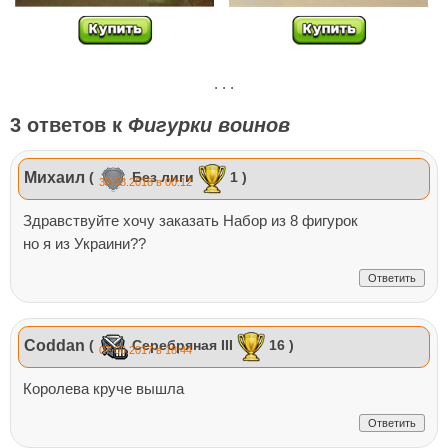
. . .
3 ответов к
Фигурки воинов
Михаил
(
Без лиги
1 )
30.08.2018 в 00:12
Здравствуйте хочу заказать Набор из 8 фигурок
но я из Украини??
Ответить
Coddan
(
Серебряная III
16 )
07.06.2017 в 18:44
Королева круче вышла
Ответить