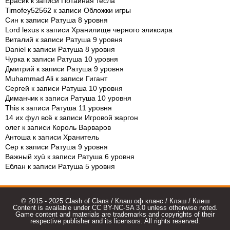
Ерасик
к записи
Потайная тесла
Timofey52562
к записи
Обложки игры
Син
к записи
Ратуша 8 уровня
Lord lexus
к записи
Хранилище черного эликсира
Виталий
к записи
Ратуша 9 уровня
Daniel
к записи
Ратуша 8 уровня
Чурка
к записи
Ратуша 10 уровня
Дмитрий
к записи
Ратуша 9 уровня
Muhammad Ali
к записи
Гигант
Сергей
к записи
Ратуша 10 уровня
Диманчик
к записи
Ратуша 10 уровня
This
к записи
Ратуша 11 уровня
14 их фул всё
к записи
Игровой жаргон
олег
к записи
Король Варваров
Антоша
к записи
Хранитель
Сер
к записи
Ратуша 9 уровня
Важный xyū
к записи
Ратуша 6 уровня
Еблан
к записи
Ратуша 5 уровня
© 2015 - 2025 Clash of Clans / Клаш оф кланс / Клэш / Клеш
Content is available under CC BY-NC-SA 3.0 unless otherwise noted.
Game content and materials are trademarks and copyrights of their
respective publisher and its licensors. All rights reserved.