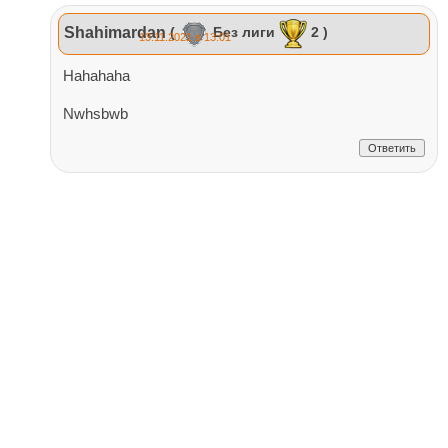
Shahimardan
(
Без лиги
2 )
13.11.2021 в 13:01
Hahahaha
Nwhsbwb
Ответить