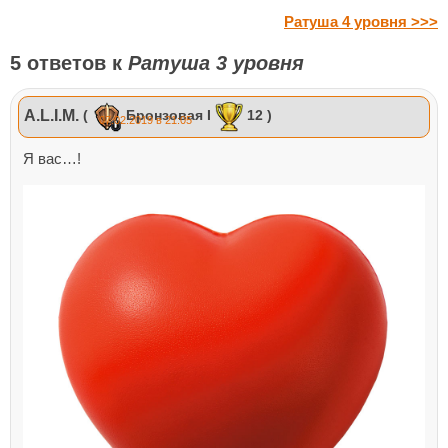
Ратуша 4 уровня >>>
5 ответов к
Ратуша 3 уровня
A.L.I.M.
(
Бронзовая I
12 )
07.02.2019 в 21:05
Я вас…!