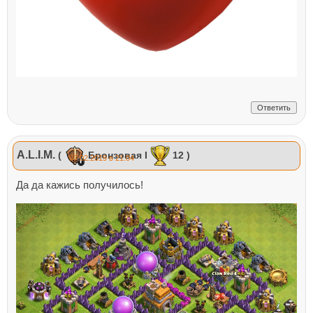
Ответить
A.L.I.M.
(
Бронзовая I
12 )
07.02.2019 в 21:04
Да да кажись получилось!