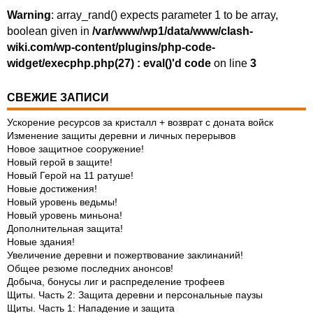
Warning
: array_rand() expects parameter 1 to be array,
boolean given in
/var/www/wp1/data/www/clash-
wiki.com/wp-content/plugins/php-code-
widget/execphp.php(27) : eval()'d code
on line
3
СВЕЖИЕ ЗАПИСИ
Ускорение ресурсов за кристалл + возврат с доната войск
Изменение защиты деревни и личных перерывов
Новое защитное сооружение!
Новый герой в защите!
Новый Герой на 11 ратуше!
Новые достижения!
Новый уровень ведьмы!
Новый уровень миньона!
Дополнительная защита!
Новые здания!
Увеличение деревни и пожертвование заклинаний!
Общее резюме последних анонсов!
Добыча, бонусы лиг и распределение трофеев
Щиты. Часть 2: Защита деревни и персональные паузы
Щиты. Часть 1: Нападение и защита