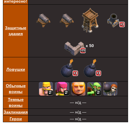
интересно!
Защитные
здания
х 50
Ловушки
Обычные
воины
Темные
— н/д —
воины
Заклинания
— н/д —
Герои
— н/д —