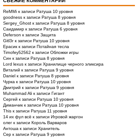
СВЕЖИЕ КОММЕНТАРИИ
ReMMi
к записи
Ратуша 10 уровня
goodness
к записи
Ратуша 8 уровня
Sergey_Ghost
к записи
Ратуша 8 уровня
Саидамир
к записи
Ратуша 6 уровня
Deferson
к записи
Защита
Gitl3r
к записи
Ратуша 10 уровня
Ерасик
к записи
Потайная тесла
Timofey52562
к записи
Обложки игры
Син
к записи
Ратуша 8 уровня
Lord lexus
к записи
Хранилище черного эликсира
Виталий
к записи
Ратуша 9 уровня
Daniel
к записи
Ратуша 8 уровня
Чурка
к записи
Ратуша 10 уровня
Дмитрий
к записи
Ратуша 9 уровня
Muhammad Ali
к записи
Гигант
Сергей
к записи
Ратуша 10 уровня
Диманчик
к записи
Ратуша 10 уровня
This
к записи
Ратуша 11 уровня
14 их фул всё
к записи
Игровой жаргон
олег
к записи
Король Варваров
Антоша
к записи
Хранитель
Сер
к записи
Ратуша 9 уровня