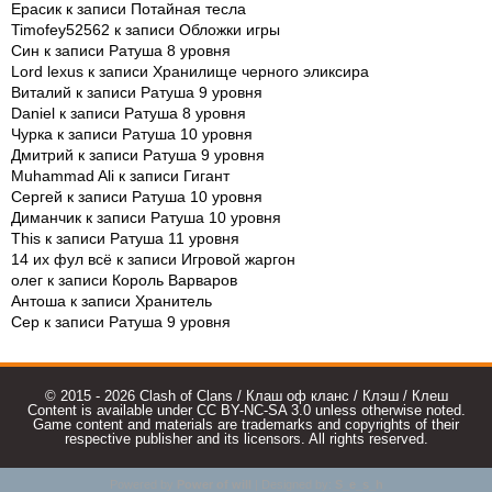
Ерасик
к записи
Потайная тесла
Timofey52562
к записи
Обложки игры
Син
к записи
Ратуша 8 уровня
Lord lexus
к записи
Хранилище черного эликсира
Виталий
к записи
Ратуша 9 уровня
Daniel
к записи
Ратуша 8 уровня
Чурка
к записи
Ратуша 10 уровня
Дмитрий
к записи
Ратуша 9 уровня
Muhammad Ali
к записи
Гигант
Сергей
к записи
Ратуша 10 уровня
Диманчик
к записи
Ратуша 10 уровня
This
к записи
Ратуша 11 уровня
14 их фул всё
к записи
Игровой жаргон
олег
к записи
Король Варваров
Антоша
к записи
Хранитель
Сер
к записи
Ратуша 9 уровня
© 2015 - 2026 Clash of Clans / Клаш оф кланс / Клэш / Клеш
Content is available under CC BY-NC-SA 3.0 unless otherwise noted.
Game content and materials are trademarks and copyrights of their
respective publisher and its licensors. All rights reserved.
Powered by
Power of will
| Designed by:
S_e_s_h