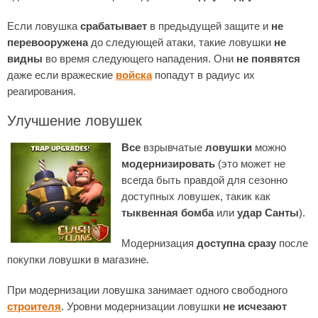
Если ловушка
срабатывает
в предыдущей защите и
не
перевооружена
до следующей атаки, такие ловушки
не
видны
во время следующего нападения. Они
не появятся
даже если вражеские
войска
попадут в радиус их
реагирования.
Улучшение ловушек
Все
взрывчатые
ловушки
можно
модернизировать
(это может не
всегда быть правдой для сезонно
доступных ловушек, такик как
тыквенная бомба
или
удар Cанты
).
Модернизация
доступна сразу
после
покупки ловушки в магазине.
При модернизации ловушка занимает одного свободного
строителя
. Уровни модернизации ловушки
не исчезают