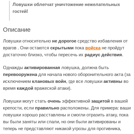
Ловушки облегчат уничтожение нежелательных
гостей!
Описание
Ловушки относительно
не дорогое
средство избавления от
врагов . Они остаются
скрытыми
пока
войска
не пройдут
достаточно близко, чтобы пересечь их
радиус действия
.
Однажды
активированная
ловушка, должна быть
перевооружена
для начала нового оборонительного акта (за
исключением
клановых войн
, где все ловушки
активны
во
время
каждой
вражеской атаки).
Ловушки могут стать
очень
эффективной
защитой
в вашей
крепости, если
правильно
расположены. Для примера: ваши
ловушки хорошо расставлены и смогли отразить атаку, пока
вы были заняты или спали, но они были активированы и
теперь не представляют никакой угрозы для противника,