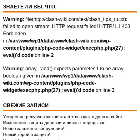
ЗНАЕТЕ ЛИ ВЫ, ЧТО:
Warning
: file(http://clash-wiki.com/text/clash_tips_ru.txt):
failed to open stream: HTTP request failed! HTTP/1.1 403
Forbidden
in
/var/www/wp1/data/www/clash-wiki.com/wp-
content/plugins/php-code-widget/execphp.php(27) :
eval()'d code
on line
2
Warning
: array_rand() expects parameter 1 to be array,
boolean given in
/var/www/wp1/data/www/clash-
wiki.com/wp-content/plugins/php-code-
widget/execphp.php(27) : eval()'d code
on line
3
СВЕЖИЕ ЗАПИСИ
Ускорение ресурсов за кристалл + возврат с доната войск
Изменение защиты деревни и личных перерывов
Новое защитное сооружение!
Новый герой в защите!