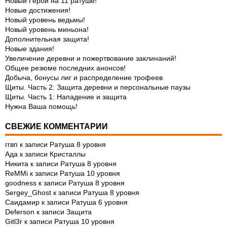
Новый Герой на 11 ратуше!
Новые достижения!
Новый уровень ведьмы!
Новый уровень миньона!
Дополнительная защита!
Новые здания!
Увеличение деревни и пожертвование заклинаний!
Общее резюме последних анонсов!
Добыча, бонусы лиг и распределение трофеев
Щиты. Часть 2: Защита деревни и персональные паузы
Щиты. Часть 1: Нападение и защита
Нужна Ваша помощь!
СВЕЖИЕ КОММЕНТАРИИ
ггвп
к записи
Ратуша 8 уровня
Ада
к записи
Кристаллы
Никита
к записи
Ратуша 8 уровня
ReMMi
к записи
Ратуша 10 уровня
goodness
к записи
Ратуша 8 уровня
Sergey_Ghost
к записи
Ратуша 8 уровня
Саидамир
к записи
Ратуша 6 уровня
Deferson
к записи
Защита
Gitl3r
к записи
Ратуша 10 уровня