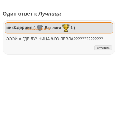
. . .
Один ответ к
Лучница
инк&деррил
(
Без лиги
1 )
15.12.2019 в 11:41
ЭЭЭЙ А ГДЕ ЛУЧНИЦА 8-ГО ЛЕВЛА??????????????
Ответить