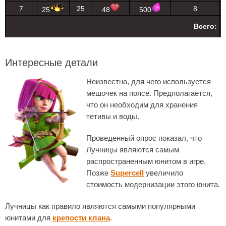
7
25
8
25
48
500
Всего:
Интересные детали
Неизвестно, для чего используется
мешочек на поясе. Предполагается,
что он необходим для хранения
тетивы и воды.
Проведенный опрос показал, что
Лучницы являются самым
распространенным юнитом в игре.
Позже
Supercell
увеличило
стоимость модернизации этого юнита.
Лучницы как правило являются самыми популярными
юнитами для
крепости клана
.