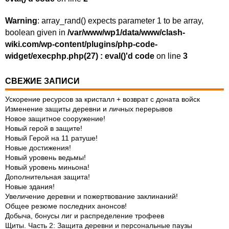
Warning
: array_rand() expects parameter 1 to be array,
boolean given in
/var/www/wp1/data/www/clash-
wiki.com/wp-content/plugins/php-code-
widget/execphp.php(27) : eval()'d code
on line
3
СВЕЖИЕ ЗАПИСИ
Ускорение ресурсов за кристалл + возврат с доната войск
Изменение защиты деревни и личных перерывов
Новое защитное сооружение!
Новый герой в защите!
Новый Герой на 11 ратуше!
Новые достижения!
Новый уровень ведьмы!
Новый уровень миньона!
Дополнительная защита!
Новые здания!
Увеличение деревни и пожертвование заклинаний!
Общее резюме последних анонсов!
Добыча, бонусы лиг и распределение трофеев
Щиты. Часть 2: Защита деревни и персональные паузы