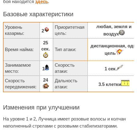
боя находится
здесь
.
Базовые характеристики
любая, земля и
Уровень
Приоритетная
2
казармы:
цель:
воздух
25
дистанционная, одн
сек.
Время найма:
Тип атаки:
цель
Занимаемое
Скорость
1
1 сек.
место:
атаки:
24
Скорость
Дальность
3.5 клетки
передвижения:
атаки:
Изменения при улучшении
На уровне 1 и 2, Лучница имеет розовые волосы и колчан
наполненный стрелами с розовыми стабилизаторами.