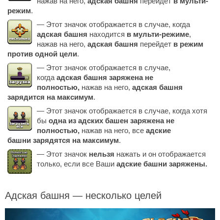
нажав на него,
адская башня
перейдет
в мульти-
режим
.
— Этот значок отображается в случае, когда
адская башня
находится
в мульти-режиме
,
нажав на него,
адская башня
перейдет
в режим
против одной цели
.
— Этот значок отображается в случае,
когда
адская башня заряжена не
полностью,
нажав на него,
адская башня
зарядится на максимум
.
— Этот значок отображается в случае, когда хотя
бы
одна из адских башен заряжена не
полностью,
нажав на него, все
адские
башни зарядятся на максимум
.
— Этот значок
нельзя
нажать и он отображается
только, если все Ваши
адские башни заряжены.
Адская башня — несколько целей