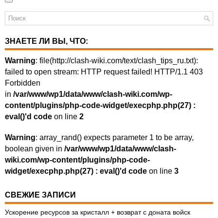
ЗНАЕТЕ ЛИ ВЫ, ЧТО:
Warning
: file(http://clash-wiki.com/text/clash_tips_ru.txt):
failed to open stream: HTTP request failed! HTTP/1.1 403
Forbidden
in
/var/www/wp1/data/www/clash-wiki.com/wp-
content/plugins/php-code-widget/execphp.php(27) :
eval()'d code
on line
2
Warning
: array_rand() expects parameter 1 to be array,
boolean given in
/var/www/wp1/data/www/clash-
wiki.com/wp-content/plugins/php-code-
widget/execphp.php(27) : eval()'d code
on line
3
СВЕЖИЕ ЗАПИСИ
Ускорение ресурсов за кристалл + возврат с доната войск