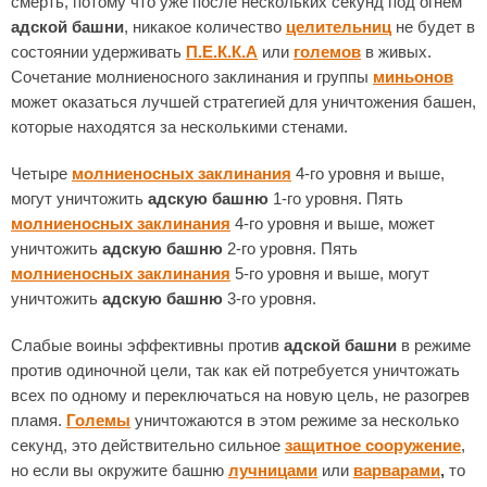
смерть, потому что уже после нескольких секунд под огнем
адской башни
, никакое количество
целительниц
не будет в
состоянии удерживать
П.Е.К.К.А
или
големов
в живых.
Сочетание молниеносного заклинания и группы
миньонов
может оказаться лучшей стратегией для уничтожения башен,
которые находятся за несколькими стенами.
Четыре
молниеносных заклинания
4-го уровня и выше,
могут уничтожить
адскую башню
1-го уровня. Пять
молниеносных заклинания
4-го уровня и выше, может
уничтожить
адскую башню
2-го уровня. Пять
молниеносных заклинания
5-го уровня и выше, могут
уничтожить
адскую башню
3-го уровня.
Слабые воины эффективны против
адской башни
в режиме
против одиночной цели, так как ей потребуется уничтожать
всех по одному и переключаться на новую цель, не разогрев
пламя.
Големы
уничтожаются в этом режиме за несколько
секунд, это действительно сильное
защитное сооружение
,
но если вы окружите башню
лучницами
или
варварами
,
то