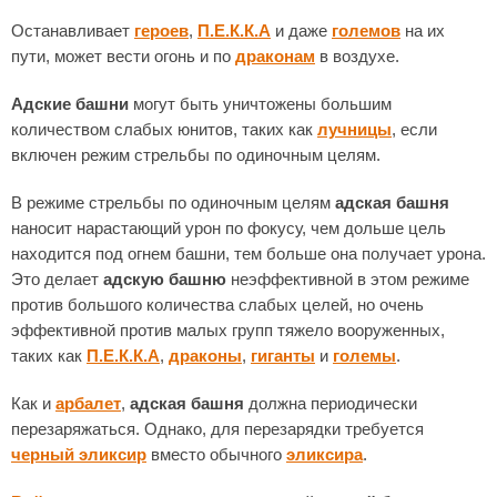
Останавливает
героев
,
П.Е.К.К.А
и даже
големов
на их
пути, может вести огонь и по
драконам
в воздухе.
Адские башни
могут быть уничтожены большим
количеством слабых юнитов, таких как
лучницы
, если
включен режим стрельбы по одиночным целям.
В режиме стрельбы по одиночным целям
адская башня
наносит нарастающий урон по фокусу, чем дольше цель
находится под огнем башни, тем больше она получает урона.
Это делает
адскую башню
неэффективной в этом режиме
против большого количества слабых целей, но очень
эффективной против малых групп тяжело вооруженных,
таких как
П.Е.К.К.А
,
драконы
,
гиганты
и
големы
.
Как и
арбалет
,
адская башня
должна периодически
перезаряжаться. Однако, для перезарядки требуется
черный эликсир
вместо обычного
эликсира
.