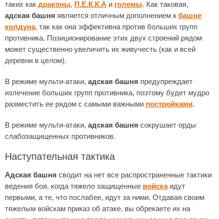
таких как
драконы
,
П.Е.К.К.А
и
големы
. Как таковая,
адская башня
является отличным дополнением к
башне
колдуна
, так как она эффективна против больших групп
противника. Позиционирование этих двух строений рядом
может существенно увеличить их живучесть (как и всей
деревни в целом).
В режиме мульти-атаки,
адская башня
предупреждает
излечение больших групп противника, поэтому будет мудро
разместить ее рядом с самыми важными
постройками
.
В режиме мульти-атаки,
адская башня
сокрушает орды
слабозащищенных противников.
Наступательная тактика
Адская башня
сводит на нет все распространенные тактики
ведения боя, когда тяжело защищенные
войска
идут
первыми, а те, что послабее, идут за ними. Отдавая своим
тяжелым войскам приказ об атаке, вы обрекаете их на