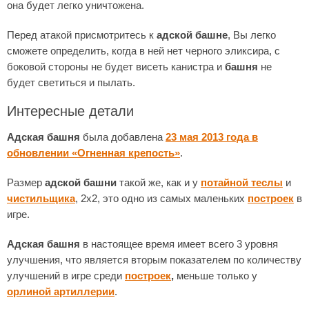
она будет легко уничтожена.
Перед атакой присмотритесь к
адской башне
, Вы легко
сможете определить, когда в ней нет черного эликсира, с
боковой стороны не будет висеть канистра и
башня
не
будет светиться и пылать.
Интересные детали
Адская башня
была добавлена
23 мая 2013 года в
обновлении «Огненная крепость»
.
Размер
адской башни
такой же, как и у
потайной теслы
и
чистильщика
, 2х2, это одно из самых маленьких
построек
в
игре.
Адская башня
в настоящее время имеет всего 3 уровня
улучшения, что является вторым показателем по количеству
улучшений в игре среди
построек
,
меньше только у
орлиной артиллерии
.