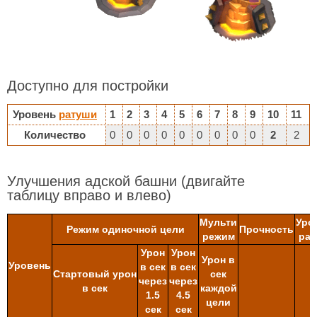
Доступно для постройки
Уровень
ратуши
1
2
3
4
5
6
7
8
9
10
11
Количество
0
0
0
0
0
0
0
0
0
2
2
Улучшения адской башни
(двигайте
таблицу вправо и влево)
Мульти
Уро
Режим одиночной цели
Прочность
режим
рат
Урон
Урон
Урон в
Уровень
в сек
в сек
Стартовый урон
сек
через
через
в сек
каждой
1.5
4.5
цели
сек
сек