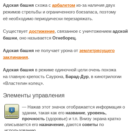
Адская башня
схожа с
арбалетом
из-за наличия двух
режимов стрельбы и ограниченного боезапаса, поэтому
её необходимо периодически перезаряжать.
Существует
достижение
, связанное с уничтожением
адской
башни
, оно называется
Огнеборец
.
Адская башня
не получает урона от
землетрясущего
заклинания
.
Адская башня
в режиме одиночной цели очень похожа
на главную крепость Саурона,
Барад-Дур
, в кинотрилогии
«Властелин колец».
Элементы управления
— Нажав этот значок отображается информация о
здании, такая как его
название
,
уровень,
прочность
(здоровье) и т.п. Внизу экрана кратко
описывается его
назначение
, даются
советы
по
использованию.