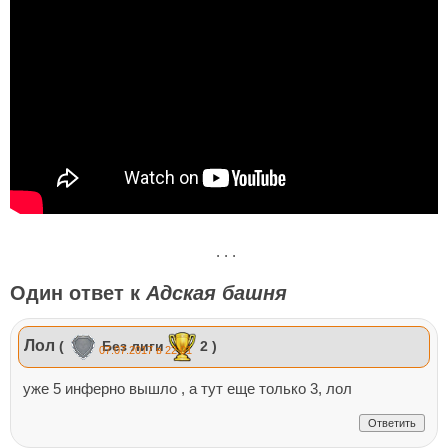
. . .
Один ответ к
Адская башня
Лол
(
Без лиги
2 )
07.07.2017 в 22:01
уже 5 инферно вышло , а тут еще только 3, лол
Ответить