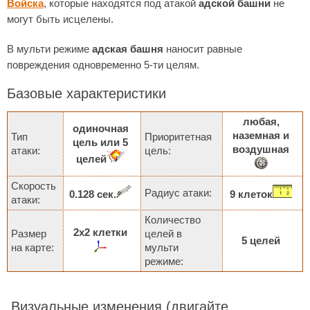
Войска
, которые находятся под атакой
адской башни
не
могут быть исцелены.
В мульти режиме
адская башня
наносит равные
повреждения одновременно 5-ти целям.
Базовые характеристики
любая,
одиночная
наземная и
Тип
Приоритетная
цель или 5
воздушная
атаки:
цель:
целей
Скорость
Радиус атаки:
0.128 сек.
9 клеток
атаки:
Количество
2х2 клетки
Размер
целей в
5 целей
на карте:
мульти
режиме:
Визуальные изменения
(двигайте