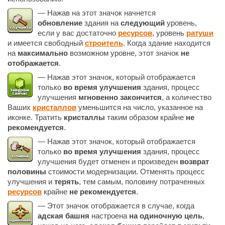
— Нажав на этот значок начнется
обновление
здания на
следующий
уровень,
если у вас достаточно
ресурсов
, уровень
ратуши
и имеется свободный
строитель
. Когда здание находится
на
максимально
возможном уровне, этот значок
не
отображается
.
— Нажав этот значок, который отображается
только
во время улучшения
здания, процесс
улучшения
мгновенно закончится
, а количество
Ваших
кристаллов
уменьшится на число, указанное на
иконке. Тратить
кристаллы
таким образом крайне
не
рекомендуется
.
— Нажав этот значок, который отображается
только
во время улучшения
здания, процесс
улучшения будет отменен и произведен
возврат
половины
стоимости модернизации. Отменять процесс
улучшения и
терять
, тем самым, половину потраченных
ресурсов
крайне
не рекомендуется
.
— Этот значок отображается в случае, когда
адская башня
настроена
на одиночную цель
,