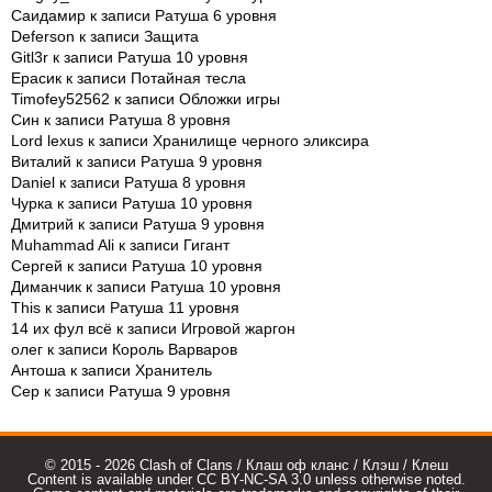
Саидамир
к записи
Ратуша 6 уровня
Deferson
к записи
Защита
Gitl3r
к записи
Ратуша 10 уровня
Ерасик
к записи
Потайная тесла
Timofey52562
к записи
Обложки игры
Син
к записи
Ратуша 8 уровня
Lord lexus
к записи
Хранилище черного эликсира
Виталий
к записи
Ратуша 9 уровня
Daniel
к записи
Ратуша 8 уровня
Чурка
к записи
Ратуша 10 уровня
Дмитрий
к записи
Ратуша 9 уровня
Muhammad Ali
к записи
Гигант
Сергей
к записи
Ратуша 10 уровня
Диманчик
к записи
Ратуша 10 уровня
This
к записи
Ратуша 11 уровня
14 их фул всё
к записи
Игровой жаргон
олег
к записи
Король Варваров
Антоша
к записи
Хранитель
Сер
к записи
Ратуша 9 уровня
© 2015 - 2026 Clash of Clans / Клаш оф кланс / Клэш / Клеш
Content is available under CC BY-NC-SA 3.0 unless otherwise noted.