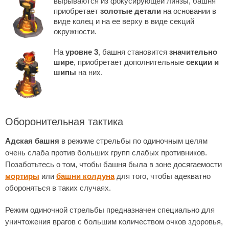
вырываются из фокусирующей линзы, башня
приобретает
золотые детали
на основании в
виде колец и на ее верху в виде секций
окружности.
На
уровне 3
, башня становится
значительно
шире
, приобретает дополнительные
секции и
шипы
на них.
Оборонительная тактика
Адская башня
в режиме стрельбы по одиночным целям
очень слаба против больших групп слабых противников.
Позаботьтесь о том, чтобы башня была в зоне досягаемости
мортиры
или
башни колдуна
для того, чтобы адекватно
обороняться в таких случаях.
Режим одиночной стрельбы предназначен специально для
уничтожения врагов с большим количеством очков здоровья,