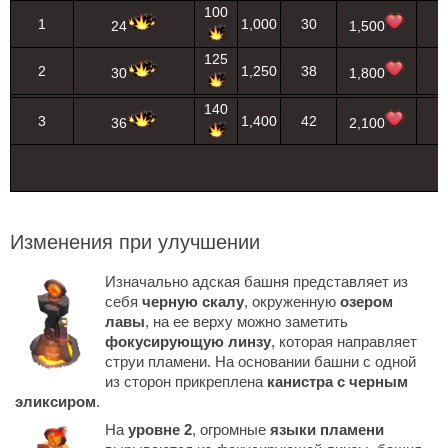
100
1
1,000
30
1
24
1,500
125
2
1,250
38
1
30
1,800
140
3
1,400
42
1
36
2,100
Изменения при улучшении
Изначально адская башня представляет из
себя
черную скалу
, окруженную
озером
лавы
, на ее верху можно заметить
фокусирующую линзу
, которая направляет
струи пламени. На основании башни с одной
из сторон прикреплена
канистра с черным
эликсиром
.
На
уровне 2
, огромные
языки пламени