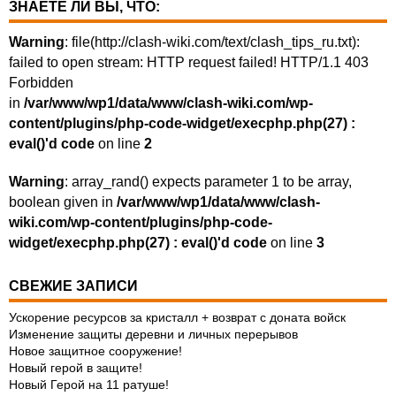
ЗНАЕТЕ ЛИ ВЫ, ЧТО:
Warning
: file(http://clash-wiki.com/text/clash_tips_ru.txt):
failed to open stream: HTTP request failed! HTTP/1.1 403
Forbidden
in
/var/www/wp1/data/www/clash-wiki.com/wp-
content/plugins/php-code-widget/execphp.php(27) :
eval()'d code
on line
2
Warning
: array_rand() expects parameter 1 to be array,
boolean given in
/var/www/wp1/data/www/clash-
wiki.com/wp-content/plugins/php-code-
widget/execphp.php(27) : eval()'d code
on line
3
СВЕЖИЕ ЗАПИСИ
Ускорение ресурсов за кристалл + возврат с доната войск
Изменение защиты деревни и личных перерывов
Новое защитное сооружение!
Новый герой в защите!
Новый Герой на 11 ратуше!