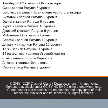
Timofey52562
к записи
Обложки игры
Син
к записи
Ратуша 8 уровня
Lord lexus
к записи
Хранилище черного эликсира
Виталий
к записи
Ратуша 9 уровня
Daniel
к записи
Ратуша 8 уровня
Чурка
к записи
Ратуша 10 уровня
Дмитрий
к записи
Ратуша 9 уровня
Muhammad Ali
к записи
Гигант
Сергей
к записи
Ратуша 10 уровня
Диманчик
к записи
Ратуша 10 уровня
This
к записи
Ратуша 11 уровня
14 их фул всё
к записи
Игровой жаргон
олег
к записи
Король Варваров
Антоша
к записи
Хранитель
Сер
к записи
Ратуша 9 уровня
© 2015 - 2026 Clash of Clans / Клаш оф кланс / Клэш / Клеш
Content is available under CC BY-NC-SA 3.0 unless otherwise noted.
Game content and materials are trademarks and copyrights of their
respective publisher and its licensors. All rights reserved.
Powered by
Power of will
| Designed by:
S_e_s_h