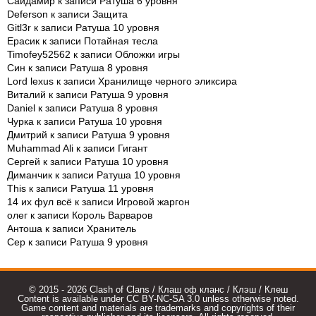
Саидамир
к записи
Ратуша 6 уровня
Deferson
к записи
Защита
Gitl3r
к записи
Ратуша 10 уровня
Ерасик
к записи
Потайная тесла
Timofey52562
к записи
Обложки игры
Син
к записи
Ратуша 8 уровня
Lord lexus
к записи
Хранилище черного эликсира
Виталий
к записи
Ратуша 9 уровня
Daniel
к записи
Ратуша 8 уровня
Чурка
к записи
Ратуша 10 уровня
Дмитрий
к записи
Ратуша 9 уровня
Muhammad Ali
к записи
Гигант
Сергей
к записи
Ратуша 10 уровня
Диманчик
к записи
Ратуша 10 уровня
This
к записи
Ратуша 11 уровня
14 их фул всё
к записи
Игровой жаргон
олег
к записи
Король Варваров
Антоша
к записи
Хранитель
Сер
к записи
Ратуша 9 уровня
© 2015 - 2026 Clash of Clans / Клаш оф кланс / Клэш / Клеш
Content is available under CC BY-NC-SA 3.0 unless otherwise noted.
Game content and materials are trademarks and copyrights of their