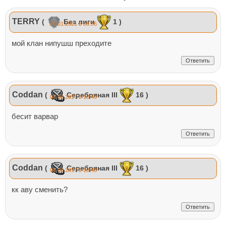
TERRY
(
Без лиги
1 )
24.01.2021 в 08:56
мой клан нипушш преходите
Ответить
Coddan
(
Серебряная III
16 )
07.06.2017 в 18:49
бесит варвар
Ответить
Coddan
(
Серебряная III
16 )
07.06.2017 в 18:48
кк аву сменить?
Ответить