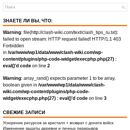
ЗНАЕТЕ ЛИ ВЫ, ЧТО:
Warning
: file(http://clash-wiki.com/text/clash_tips_ru.txt):
failed to open stream: HTTP request failed! HTTP/1.1 403
Forbidden
in
/var/www/wp1/data/www/clash-wiki.com/wp-
content/plugins/php-code-widget/execphp.php(27) :
eval()'d code
on line
2
Warning
: array_rand() expects parameter 1 to be array,
boolean given in
/var/www/wp1/data/www/clash-
wiki.com/wp-content/plugins/php-code-
widget/execphp.php(27) : eval()'d code
on line
3
СВЕЖИЕ ЗАПИСИ
Ускорение ресурсов за кристалл + возврат с доната войск
Изменение защиты деревни и личных перерывов