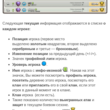
Следующая
текущая
информация отображаются в списке
о
каждом игроке
:
Позиция
игрока (первое место
выделено
золотым
квадратом, второе выделено
серебряным
и третье —
бронзовым
).
Изменение позиции
за предыдущий день (+/-/=).
Значек
трофейной лиги
игрока.
Уроверь игрока
.
Имя
игрока с
инфо-иконкой
. Нажав на этот
значок, Вы можете посмотреть
профиль игрока
,
посетить
деревню этого игрока, посмотерть его
клан
или
пригласить
его в свой
клан
, если этот
игрок в данный момент не в клане.
Клан
игрока (если есть).
Также показано количестко
выигранных атак
и
защит
в текущем боевом сезоне.