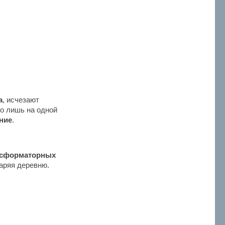
а
, исчезают
го лишь на одной
ние
.
нсформаторных
заряя деревню.