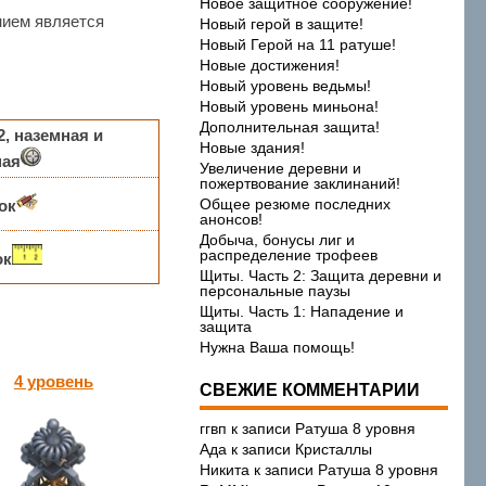
Новое защитное сооружение!
нием является
Новый герой в защите!
Новый Герой на 11 ратуше!
Новые достижения!
Новый уровень ведьмы!
Новый уровень миньона!
Дополнительная защита!
2, наземная и
Новые здания!
ная
Увеличение деревни и
пожертвование заклинаний!
Общее резюме последних
ок
анонсов!
Добыча, бонусы лиг и
распределение трофеев
ок
Щиты. Часть 2: Защита деревни и
персональные паузы
Щиты. Часть 1: Нападение и
защита
Нужна Ваша помощь!
4 уровень
СВЕЖИЕ КОММЕНТАРИИ
ггвп
к записи
Ратуша 8 уровня
Ада
к записи
Кристаллы
Никита
к записи
Ратуша 8 уровня