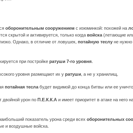
тся
оборонительным сооружением
c изюминкой: похожей на
л
ется скрытой и активируется, только когда
войска
(летающие ил
изко. Однако, в отличие от ловушек,
потайную теслу
не нужно
кируется при постройке
ратуши 7-го уровня
.
ысокого уровня размещают их у
ратуши
, а не у хранилищ.
ая
потайная тесла
будет видимой до конца битвы или ее уничт
т двойной урон по
П.Е.К.К.А
и имеет приоритет в атаке на него н
наибольший показатель урона среди всех
оборонительных со
ые и воздушные войска.