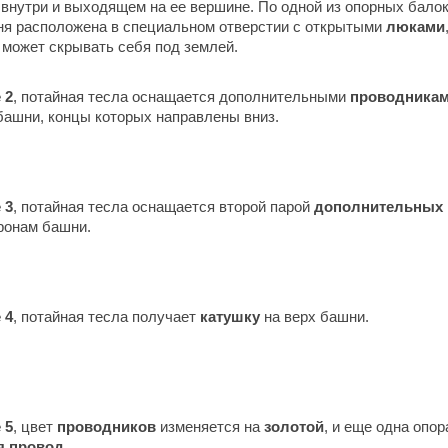
внутри и выходящем на ее вершине. По одной из опорных бало
я расположена в специальном отверстии с открытыми
люками
 может скрывать себя под землей.
 2
, потайная тесла оснащается дополнительными
проводника
башни, концы которых направлены вниз.
 3
, потайная тесла оснащается второй парой
дополнительных 
ронам башни.
 4
, потайная тесла получает
катушку
на верх башни.
 5
, цвет
проводников
изменяется на
золотой
, и еще одна опо
я провод
.