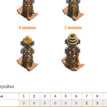
6 уровень
7 уровень
тройки
ши
1
2
3
4
5
6
7
8
0
0
0
0
0
0
2
3