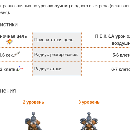
т равнозначных по уровню
лучниц
с одного выстрела (исключе
овня).
истики
ночная цель
П.Е.К.К.А урон х
Приоритетная цель:
воздуш
Радиус реагирования:
0.6 сек.
5-6 клет
Радиус атаки:
х2 клетки
6-7 клет
нения
2 уровень
3 уровень