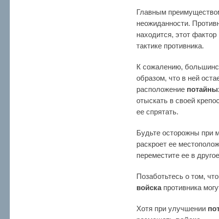
Главным преимуществ
неожиданности. Противн
находится, этот фактор
тактике противника.
К сожалению, большинст
образом, что в ней ост
расположение
потайны
отыскать в своей крепо
ее спрятать.
Будьте осторожны при 
раскроет ее местополож
переместите ее в другое
Позаботьтесь о том, чт
войска
противника могу
Хотя при улучшении
по