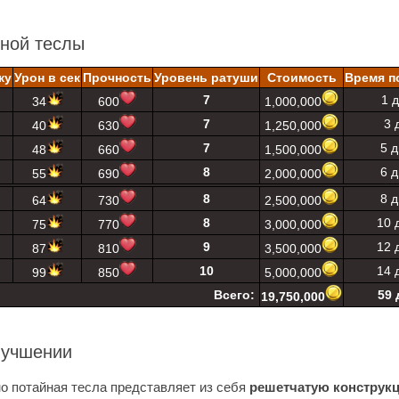
йной теслы
ку
Урон в сек
Прочность
Уровень ратуши
Стоимость
Время п
7
1 
34
600
1,000,000
7
3 
40
630
1,250,000
7
5 
48
660
1,500,000
8
6 
55
690
2,000,000
8
8 
64
730
2,500,000
8
10 
75
770
3,000,000
9
12 
87
810
3,500,000
10
14 
99
850
5,000,000
Всего:
59 
19,750,000
лучшении
о потайная тесла представляет из себя
решетчатую конструк