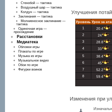
Стенобой — тактика
Воздушный шар — тактика
Улучшения пота
Колдун — тактика
Заклинания — тактика
Молниеносное заклинание —
Уровень
Урон за ата
тактика
1
20.4
Одиночная игра —
прохождение
2
24
Расстановки
3
Медиатека
28.8
Обложки игры
4
33
Плакаты по игре
5
Музыка из игры
38.4
Музыкальное видео
6
45
Обои по игре
7
Фигурки воинов
52.2
8
59.4
Изменения при у
Изначальн