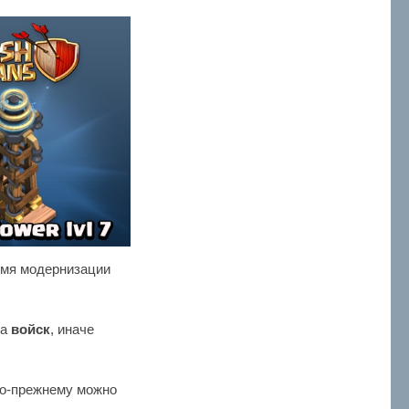
ремя модернизации
ка
войск
, иначе
 по-прежнему можно