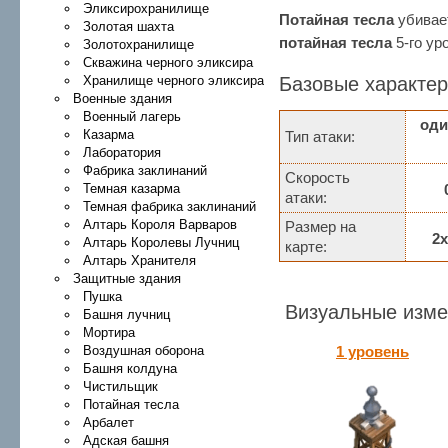
Эликсирохранилище
Потайная тесла
убивае
Золотая шахта
потайная тесла
5-го ур
Золотохранилище
Скважина черного эликсира
Хранилище черного эликсира
Базовые характер
Военные здания
Военный лагерь
оди
Казарма
Тип атаки:
Лаборатория
Фабрика заклинаний
Скорость
Темная казарма
атаки:
Темная фабрика заклинаний
Алтарь Короля Варваров
Размер на
2
Алтарь Королевы Лучниц
карте:
Алтарь Хранителя
Защитные здания
Пушка
Визуальные изме
Башня лучниц
Мортира
Воздушная оборона
1 уровень
Башня колдуна
Чистильщик
Потайная тесла
Арбалет
Адская башня