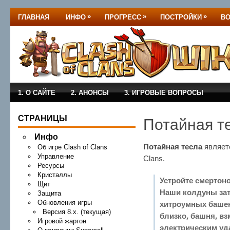
»
»
»
ГЛАВНАЯ
ИНФО
ПРОГРЕСС
ПОСТРОЙКИ
В
1. О САЙТЕ
2. АНОНСЫ
3. ИГРОВЫЕ ВОПРОСЫ
СТРАНИЦЫ
Потайная т
Инфо
Потайная тесла
являет
Об игре Clash of Clans
Управление
Clans.
Ресурсы
Кристаллы
Устройте смертон
Щит
Наши колдуны зат
Защита
Обновления игры
хитроумных башен
Версия 8.x. (текущая)
близко, башня, в
Игровой жаргон
электрическим уд