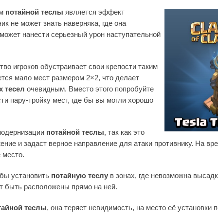
ом
потайной теслы
является эффект
ик не может знать наверняка, где она
 может нанести серьезный урон наступательной
во игроков обустраивает свои крепости таким
ается мало мест размером 2×2, что делает
х тесел
очевидным. Вместо этого попробуйте
сти пару-тройку мест, где бы вы могли хорошо
модернизации
потайной теслы
, так как это
ение и задаст верное направление для атаки противнику. На в
 место.
обы установить
потайную теслу
в зонах, где невозможна высад
т быть расположены прямо на ней.
тайной теслы
, она теряет невидимость, на место её установки