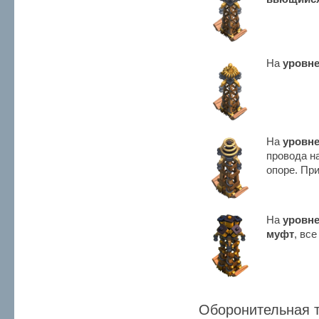
На
уровне
На
уровне
провода н
опоре. Пр
На
уровне
муфт
, вс
Оборонительная т