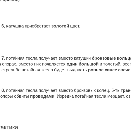
 6
,
катушка
приобретает
золотой
цвет.
 7
, потайная тесла получает вместо катушки
бронзовые кольц
а опорах, вместо них появляется
один большой
и толстый, все
и стрельбе потайная тесла будет выдавать
ровное синее свече
 8
, потайная тесла получает вместо бронзовых колец, 5-ть
тра
е опоры обвиты
проводами
. Изредка потайная тесла мерцает, о
актика