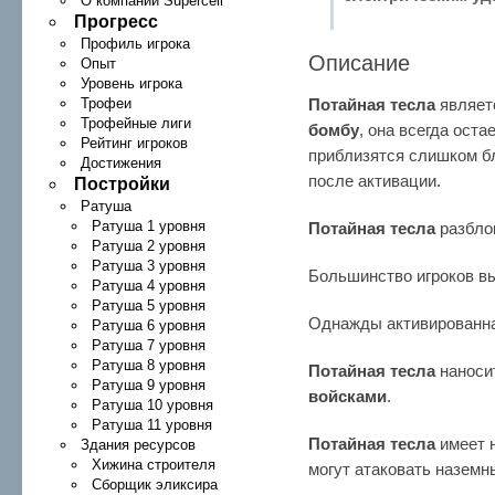
О компании Supercell
Прогресс
Профиль игрока
Описание
Опыт
Уровень игрока
Трофеи
Потайная тесла
являе
Трофейные лиги
бомбу
, она всегда оста
Рейтинг игроков
приблизятся слишком бл
Достижения
после активации.
Постройки
Ратуша
Ратуша 1 уровня
Потайная тесла
разбло
Ратуша 2 уровня
Ратуша 3 уровня
Большинство игроков в
Ратуша 4 уровня
Ратуша 5 уровня
Однажды активированн
Ратуша 6 уровня
Ратуша 7 уровня
Ратуша 8 уровня
Потайная тесла
наноси
Ратуша 9 уровня
войсками
.
Ратуша 10 уровня
Ратуша 11 уровня
Потайная тесла
имеет 
Здания ресурсов
Хижина строителя
могут атаковать наземн
Сборщик эликсира