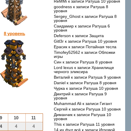
ReMMi
к записи
Ратуша 10 уровня
goodness
к записи
Ратуша 8
уровня
Sergey_Ghost
к записи
Ратуша 8
уровня
Саидамир
к записи
Ратуша 6
уровня
8 уровень
Deferson
к записи
Защита
Gitl3r
к записи
Ратуша 10 уровня
Ерасик
к записи
Потайная тесла
Timofey52562
к записи
Обложки
игры
Син
к записи
Ратуша 8 уровня
Lord lexus
к записи
Хранилище
черного эликсира
Виталий
к записи
Ратуша 9 уровня
Daniel
к записи
Ратуша 8 уровня
Чурка
к записи
Ратуша 10 уровня
Дмитрий
к записи
Ратуша 9
уровня
Muhammad Ali
к записи
Гигант
Сергей
к записи
Ратуша 10 уровня
Диманчик
к записи
Ратуша 10
9
10
11
уровня
This
к записи
Ратуша 11 уровня
4
4
4
14 их фул всё
к записи
Игровой