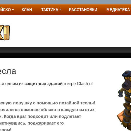
»
»
ОЙСКО
КЛАН
ТАКТИКА
РАССТАНОВКИ
МЕДИАТЕКА
есла
ся одним из
защитных зданий
в игре Clash of
осную ловушку с помощью потайной теслы!
очили штормовое облако в каждую из этих
. Когда враг подходит или подлетает
зметнувшись, поджаривает его
аром!