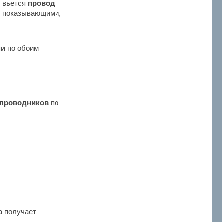
к вьется
провод
.
, показывающими,
ми
по обоим
проводников
по
ра получает