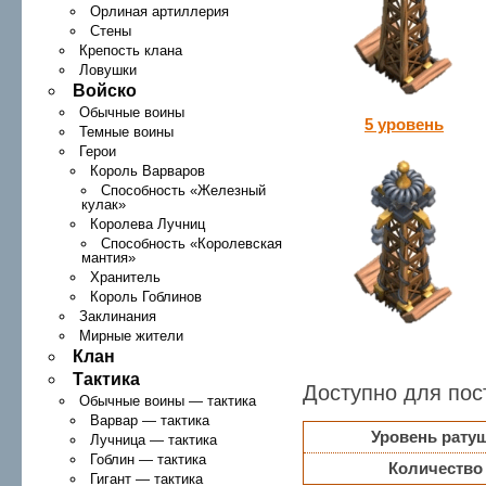
Орлиная артиллерия
Стены
Крепость клана
Ловушки
Войско
Обычные воины
5 уровень
Темные воины
Герои
Король Варваров
Способность «Железный
кулак»
Королева Лучниц
Способность «Королевская
мантия»
Хранитель
Король Гоблинов
Заклинания
Мирные жители
Клан
Тактика
Доступно для пос
Обычные воины — тактика
Варвар — тактика
Уровень рату
Лучница — тактика
Гоблин — тактика
Количество
Гигант — тактика