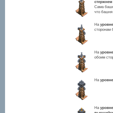
стержнем
Сама башн
что башня
На
уровне
сторонам 
На
уровне
обоим сто
На
уровне
На
уровне
вьющийс