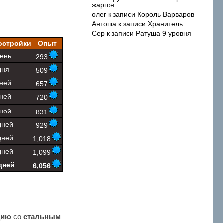
жаргон
олег
к записи
Король Варваров
Антоша
к записи
Хранитель
Сер
к записи
Ратуша 9 уровня
остройки
Опыт
день
293
дня
509
дней
657
дней
720
дней
831
дней
929
дней
1,018
дней
1,099
дней
6,056
цию
со
стальным