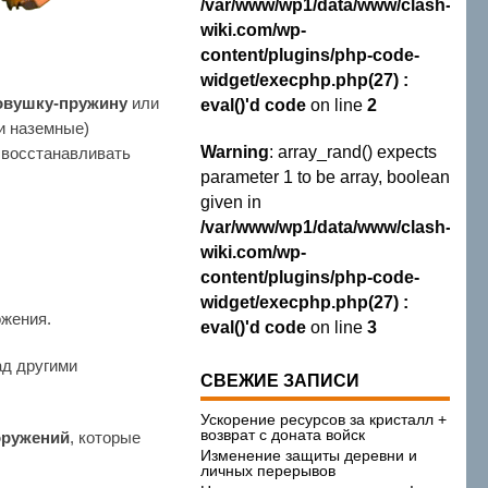
/var/www/wp1/data/www/clash-
wiki.com/wp-
content/plugins/php-code-
widget/execphp.php(27) :
овушку-пружину
или
eval()'d code
on line
2
и наземные)
Warning
: array_rand() expects
 восстанавливать
parameter 1 to be array, boolean
given in
/var/www/wp1/data/www/clash-
wiki.com/wp-
content/plugins/php-code-
widget/execphp.php(27) :
ожения.
eval()'d code
on line
3
ад другими
СВЕЖИЕ ЗАПИСИ
Ускорение ресурсов за кристалл +
возврат с доната войск
оружений
, которые
Изменение защиты деревни и
личных перерывов