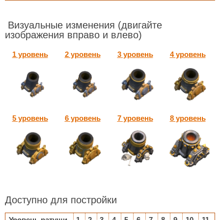
Визуальные изменения
(двигайте
изображения вправо и влево)
1 уровень
2 уровень
3 уровень
4 уровень
5 уровень
6 уровень
7 уровень
8 уровень
Доступно для постройки
Уровень ратуши
1
2
3
4
5
6
7
8
9
10
11