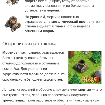
лафете
все еще присутствуют золотые
элементы, у основания и по бокам лафета
установлены
черепа
.
На
уровне 8
, мортира полностью
окрашивается в
металлический цвет
, внутри
ствола виднеется
пламя
, огонь ведется
огненным шаром
.
Оборонительная тактика
Мортиры
, как правило, размещаются
ближе к центру вашей базы, т.к.
отлично дополняют все остальные
постройки. Для увеличения
эффективности
мортира
должна быть
окружена хотя бы одним рядом
стен
.
Лучшим из решений в обороне с применением
мортир
— это
выстроить их так, чтобы на пересечениях получился
треугольник
. Такая расстановка обеспечит максимальную