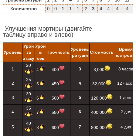
Количество
0
0
1
1
1
2
3
4
4
4
4
Улучшения мортиры
(двигайте
таблицу вправо и влево)
Урон
Урон
Уровень
Время
Уровень
за
в
Прочность
Стоимость
ратуши
постройк
атаку
сек
20
1
3
8 часов
4
400
8,000
25
2
4
12 часов
5
450
32,000
30
3
5
1 день
6
500
120,000
35
4
6
2 дня
7
550
400,000
40
5
7
4 дня
8
600
800,000