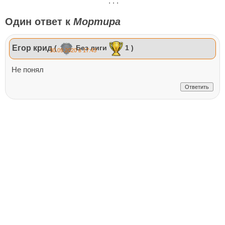
. . .
Один ответ к
Мортира
Егор крид
(
Без лиги
1 )
30.09.2020 в 17:43
Не понял
Ответить