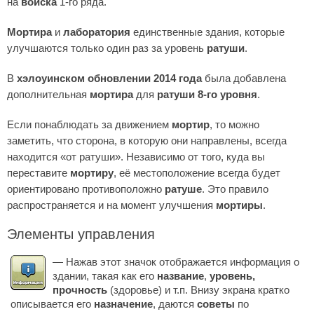
на
войска
1-го ряда.
Мортира
и
лаборатория
единственные здания, которые
улучшаются только один раз за уровень
ратуши
.
В
хэлоуинском обновлении 2014 года
была добавлена
дополнительная
мортира
для
ратуши 8-го уровня
.
Если понаблюдать за движением
мортир
, то можно
заметить, что сторона, в которую они направлены, всегда
находится «от ратуши». Независимо от того, куда вы
переставите
мортиру
, её местоположение всегда будет
ориентировано противоположно
ратуше
. Это правило
распространяется и на момент улучшения
мортиры
.
Элементы управления
— Нажав этот значок отображается информация о
здании, такая как его
название
,
уровень,
прочность
(здоровье) и т.п. Внизу экрана кратко
описывается его
назначение
, даются
советы
по