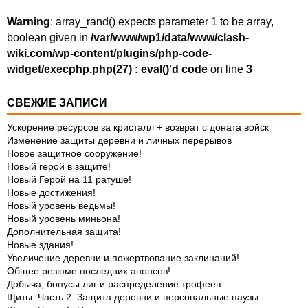
Warning
: array_rand() expects parameter 1 to be array,
boolean given in
/var/www/wp1/data/www/clash-
wiki.com/wp-content/plugins/php-code-
widget/execphp.php(27) : eval()'d code
on line
3
СВЕЖИЕ ЗАПИСИ
Ускорение ресурсов за кристалл + возврат с доната войск
Изменение защиты деревни и личных перерывов
Новое защитное сооружение!
Новый герой в защите!
Новый Герой на 11 ратуше!
Новые достижения!
Новый уровень ведьмы!
Новый уровень миньона!
Дополнительная защита!
Новые здания!
Увеличение деревни и пожертвование заклинаний!
Общее резюме последних анонсов!
Добыча, бонусы лиг и распределение трофеев
Щиты. Часть 2: Защита деревни и персональные паузы