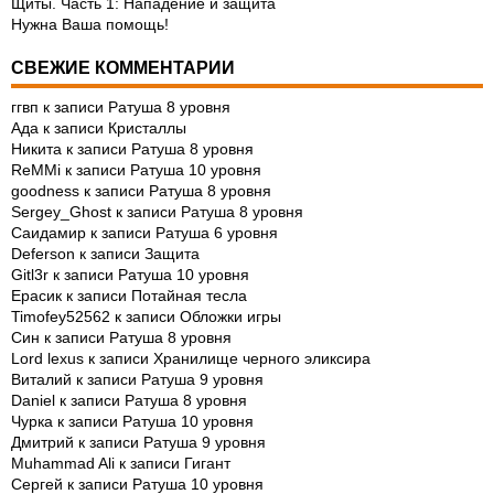
Щиты. Часть 1: Нападение и защита
Нужна Ваша помощь!
СВЕЖИЕ КОММЕНТАРИИ
ггвп
к записи
Ратуша 8 уровня
Ада
к записи
Кристаллы
Никита
к записи
Ратуша 8 уровня
ReMMi
к записи
Ратуша 10 уровня
goodness
к записи
Ратуша 8 уровня
Sergey_Ghost
к записи
Ратуша 8 уровня
Саидамир
к записи
Ратуша 6 уровня
Deferson
к записи
Защита
Gitl3r
к записи
Ратуша 10 уровня
Ерасик
к записи
Потайная тесла
Timofey52562
к записи
Обложки игры
Син
к записи
Ратуша 8 уровня
Lord lexus
к записи
Хранилище черного эликсира
Виталий
к записи
Ратуша 9 уровня
Daniel
к записи
Ратуша 8 уровня
Чурка
к записи
Ратуша 10 уровня
Дмитрий
к записи
Ратуша 9 уровня
Muhammad Ali
к записи
Гигант
Сергей
к записи
Ратуша 10 уровня