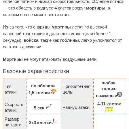
«слепое пятно» и низкая скорострельность. «Слепое пятно»
— это область в радиусе 4 клеток вокруг
мортиры
, в
котором она не может вести огонь.
Из-за того, что снаряды
мортиры
летят по высокой
навесной траектории и долго достигают цели (более 1
секунды),
войска
, такие как
гоблины
, легко уклоняются от
ее атак в движении.
Мортиры
не могут атаковать воздушные цели.
Базовые характеристики
любая,
по области
Тип
Приоритетная
только
атаки:
цель:
1,5 клетки
наземные
4-11 клеток
Скорость
Радиус атаки:
5 сек.
атаки:
Размер
3х3 клетки
на карте: