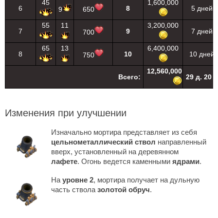
45
1,600,000
6
8
5 дней
9
650
55
11
3,200,000
7
9
7 дней
700
65
13
6,400,000
8
10
10 дней
750
12,560,000
Всего:
29 д. 20 ч
Изменения при улучшении
Изначально мортира представляет из себя
цельнометаллический ствол
направленный
вверх, установленный на деревянном
лафете
. Огонь ведется каменными
ядрами
.
На
уровне 2
, мортира получает на дульную
часть ствола
золотой обруч
.