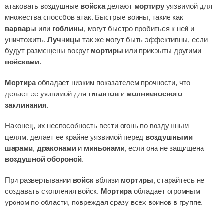
атаковать воздушные
войска
делают
мортиру
уязвимой для
множества способов атак. Быстрые воины, такие как
варвары
или
гоблины
, могут быстро пробиться к ней и
уничтожить.
Лучницы
так же могут быть эффективны, если
будут размещены вокруг
мортиры
или прикрыты другими
войсками
.
Мортира
обладает низким показателем прочности, что
делает ее уязвимой для
гигантов
и
молниеносного
заклинания
.
Наконец, их неспособность вести огонь по воздушным
целям, делает ее крайне уязвимой перед
воздушными
шарами
,
драконами
и
миньонами
, если она не защищена
воздушной обороной
.
При развертывании
войск
вблизи
мортиры
, старайтесь не
создавать скопления войск.
Мортира
обладает огромным
уроном по области, повреждая сразу всех воинов в группе.