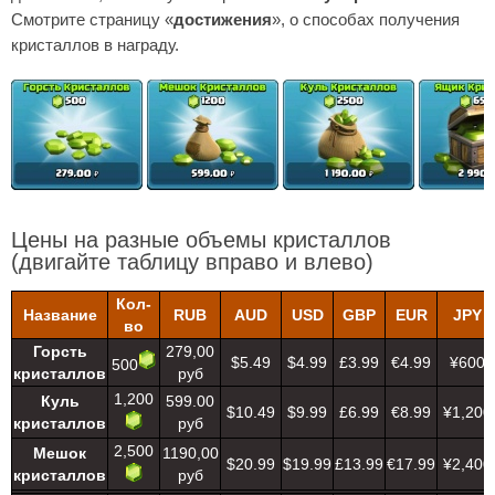
Смотрите страницу «
достижения
», о способах получения
кристаллов в награду.
Цены на разные объемы кристаллов
(двигайте таблицу вправо и влево)
Кол-
Название
RUB
AUD
USD
GBP
EUR
JPY
во
Горсть
279,00
$5.49
$4.99
£3.99
€4.99
¥600
500
кристаллов
руб
1,200
Куль
599.00
$10.49
$9.99
£6.99
€8.99
¥1,200
кристаллов
руб
2,500
Мешок
1190,00
$20.99
$19.99
£13.99
€17.99
¥2,400
кристаллов
руб