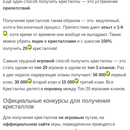
Ещё один способ получить кристаллы — это устранение
препятствий
.
Получение кристаллов таким образом — это медленный,
хотя и бесконечный процесс. Препятствия дают
опыт
и
1-6
, хотя время от времени они вообще не выпадают. Также
можно убрать
ящик с кристаллами
и с шансом
100%
получить
25
кристаллов!
Самым трудный
игровой
способ получить кристаллы — это
стать одним из
тoп 20
игроков в одном из
тoп 3 кланов
. Раз
в две недели лидирующие кланы получают:
50 000
первый
клан,
30 000
второй клан и
15 000
третий клан. Все
Кристаллы делятся
поровну
между Топ 20 игроками кланов.
Официальные конкурсы для получения
кристаллов
Для получения кристаллов
не игровым
путем, на
оффициальном сайте
игры, периодически проводятся