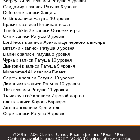
Sergey_Ghost
к записи
Ратуша 8 уровня
Саидамир
к записи
Ратуша 6 уровня
Deferson
к записи
Защита
Gitl3r
к записи
Ратуша 10 уровня
Ерасик
к записи
Потайная тесла
Timofey52562
к записи
Обложки игры
Син
к записи
Ратуша 8 уровня
Lord lexus
к записи
Хранилище черного эликсира
Виталий
к записи
Ратуша 9 уровня
Daniel
к записи
Ратуша 8 уровня
Чурка
к записи
Ратуша 10 уровня
Дмитрий
к записи
Ратуша 9 уровня
Muhammad Ali
к записи
Гигант
Сергей
к записи
Ратуша 10 уровня
Диманчик
к записи
Ратуша 10 уровня
This
к записи
Ратуша 11 уровня
14 их фул всё
к записи
Игровой жаргон
олег
к записи
Король Варваров
Антоша
к записи
Хранитель
Сер
к записи
Ратуша 9 уровня
© 2015 - 2026 Clash of Clans / Клаш оф кланс / Клэш / Клеш
Content is available under CC BY-NC-SA 3.0 unless otherwise noted.