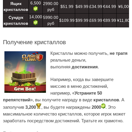
6,500
Ящик
2990.00
$51.99
$49.99
£34.99
€44.99
¥6,000
кристаллов
руб
14,000
Сундук
5990.00
$109.99
$99.99
£69.99
€89.99
¥11,800
кристаллов
руб
Получение кристаллов
Кристаллы можно получить,
не тратя
реальные деньги,
выполняя
достижения
.
Например, когда вы завершите
миссию в меню достижений,
например, «
Устраните 50
препятствий
», вы получите награду в виде
кристаллов
. А
заполучив
3,200
, вы будете награждены
2000
. Это
максимальное количество кристаллов, которое игрок может
заработать посредством достижений. Тратьте их грамотно.