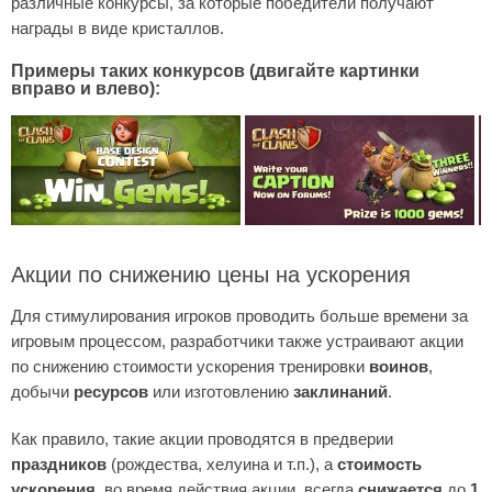
различные конкурсы, за которые победители получают
награды в виде кристаллов.
Примеры таких конкурсов (двигайте картинки
вправо и влево):
Акции по снижению цены на ускорения
Для стимулирования игроков проводить больше времени за
игровым процессом, разработчики также устраивают акции
по снижению стоимости ускорения тренировки
воинов
,
добычи
ресурсов
или изготовлению
заклинаний
.
Как правило, такие акции проводятся в предверии
праздников
(рождества, хелуина и т.п.), а
стоимость
ускорения
, во время действия акции, всегда
снижается
до
1