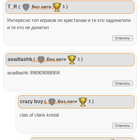
T_R
(
Без лиги
1 )
21.06.2022 в 04:33
Интересно топ игроков по кристалам и те кто задонатили
и те кто не донатил
Ответить
asadtashk
(
Без лиги
1 )
12.02.2021 в 14:44
asadtashk 998909088904
Ответить
crazy boy
(
Без лиги
1 )
14.07.2021 в 21:25
clas of clans kristal
Ответить