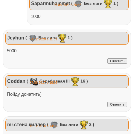
Saparmuhammet
(
Без лиги
1 )
26.08.2021 в 20:45
1000
Jeyhun
(
Без лиги
1 )
21.12.2020 в 11:59
5000
Ответить
Coddan
(
Серебряная III
16 )
07.06.2017 в 18:33
Пойду донатить)
Ответить
mr.стена.киллер
(
Без лиги
2 )
16.12.2016 в 14:33