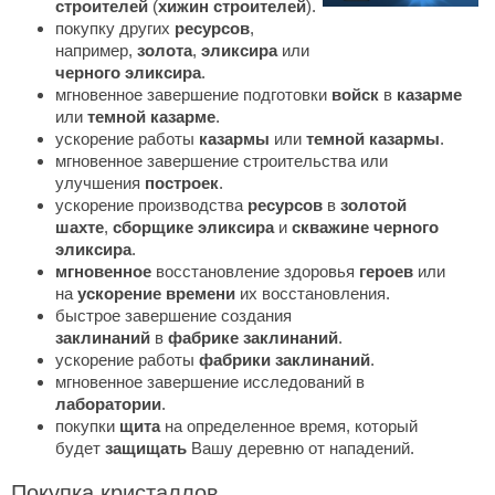
строителей
(
хижин строителей
).
покупку других
ресурсов
,
например,
золота
,
эликсира
или
черного эликсира
.
мгновенное завершение подготовки
войск
в
казарме
или
темной казарме
.
ускорение работы
казармы
или
темной казармы
.
мгновенное завершение строительства или
улучшения
построек
.
ускорение производства
ресурсов
в
золотой
шахте
,
сборщике эликсира
и
скважине черного
эликсира
.
мгновенное
восстановление здоровья
героев
или
на
ускорение времени
их восстановления.
быстрое завершение создания
заклинаний
в
фабрике заклинаний
.
ускорение работы
фабрики заклинаний
.
мгновенное завершение исследований в
лаборатории
.
покупки
щита
на определенное время, который
будет
защищать
Вашу деревню от нападений.
Покупка кристаллов