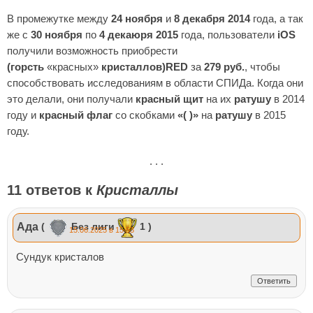
В промежутке между
24 ноября
и
8 декабря 2014
года, а так
же с
30 ноября
по
4 декаюря 2015
года, пользователи
iOS
получили возможность приобрести
(горсть
«красных»
кристаллов)RED
за
279 руб.
, чтобы
способствовать исследованиям в области СПИДа. Когда они
это делали, они получали
красный щит
на их
ратушу
в 2014
году и
красный флаг
со скобками
«( )»
на
ратушу
в 2015
году.
. . .
11 ответов к
Кристаллы
Ада
(
Без лиги
1 )
15.06.2025 в 15:53
Сундук кристалов
Ответить