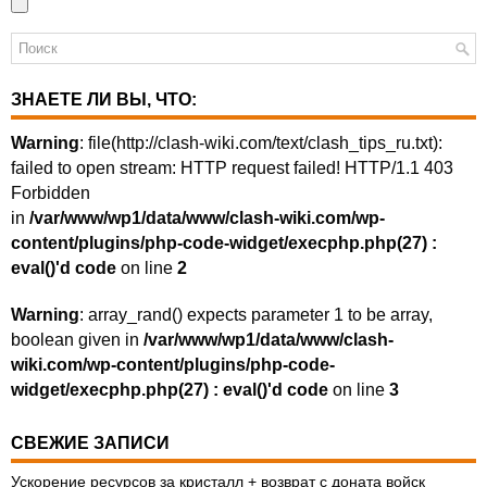
ЗНАЕТЕ ЛИ ВЫ, ЧТО:
Warning
: file(http://clash-wiki.com/text/clash_tips_ru.txt):
failed to open stream: HTTP request failed! HTTP/1.1 403
Forbidden
in
/var/www/wp1/data/www/clash-wiki.com/wp-
content/plugins/php-code-widget/execphp.php(27) :
eval()'d code
on line
2
Warning
: array_rand() expects parameter 1 to be array,
boolean given in
/var/www/wp1/data/www/clash-
wiki.com/wp-content/plugins/php-code-
widget/execphp.php(27) : eval()'d code
on line
3
СВЕЖИЕ ЗАПИСИ
Ускорение ресурсов за кристалл + возврат с доната войск