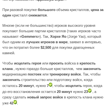
При разовой покупке
большого
объема кристаллов,
цена за
один
кристалл
снижается
.
Многие (если не большинство) игроков высокого уровня
покупают большие партии кристаллов (таких игроков часто
называют «
Gemmers
»). Так,
Хорхе Яо
(Jorge Yao), который
был одним из
лучших игроков в мире
, заявил в интервью,
что он потратил более
$2,500
для покупки драгоценных
камней.
Чтобы
исцелить
героя
или
просить
войска в
крепость
клана
, нужно гораздо больше кристаллов, чем
закончить
модернизацию
постоек
или
тренировку
войск
. Так, чтобы
закончить
строительство или подготовку войск, когда
осталось
20 минут
, нужно
7
, чтобы
исцелить
героя, когда
до его восстановления остается
20 минут
нужно
23
, а
сразу сделать
новый запрос войск
в крепость клана нужно
уже
42
.