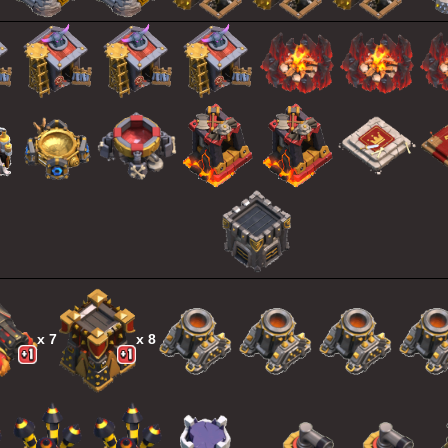
х 7
х 8