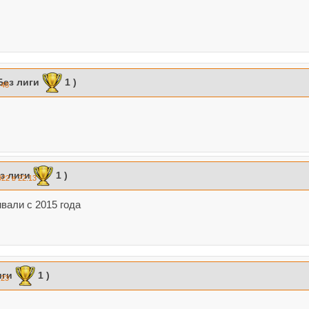
Без лиги
1 )
:48
з лиги
1 )
022 в 22:13
вали с 2015 года
иги
1 )
:23