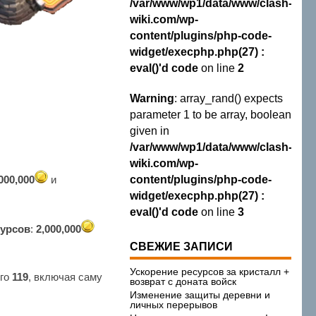
/var/www/wp1/data/www/clash-
wiki.com/wp-
content/plugins/php-code-
widget/execphp.php(27) :
eval()'d code
on line
2
Warning
: array_rand() expects
parameter 1 to be array, boolean
given in
/var/www/wp1/data/www/clash-
wiki.com/wp-
000,000
и
content/plugins/php-code-
widget/execphp.php(27) :
eval()'d code
on line
3
сурсов
:
2,000,000
СВЕЖИЕ ЗАПИСИ
Ускорение ресурсов за кристалл +
его
119
, включая саму
возврат с доната войск
Изменение защиты деревни и
личных перерывов