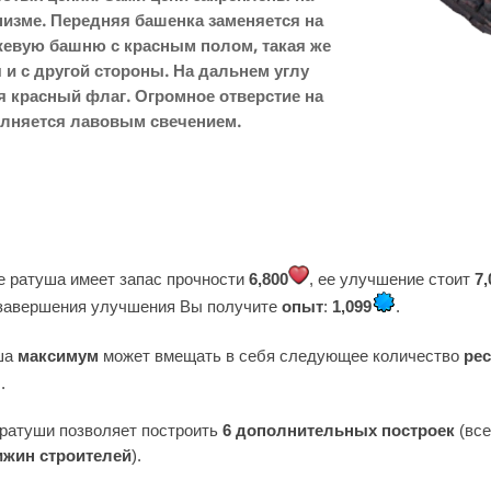
изме. Передняя башенка заменяется на
евую башню с красным полом, такая же
 и с другой стороны. На дальнем углу
 красный флаг. Огромное отверстие на
лняется лавовым свечением.
е ратуша имеет запас прочности
6,800
, ее улучшение стоит
7,
 завершения улучшения Вы получите
опыт
:
1,099
.
уша
максимум
может вмещать в себя следующее количество
ре
.
ратуши позволяет построить
6
дополнительных построек
(вс
ижин строителей
).