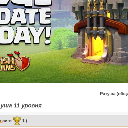
Ратуша (общ
уша 11 уровня
з лиги
1 )
:50