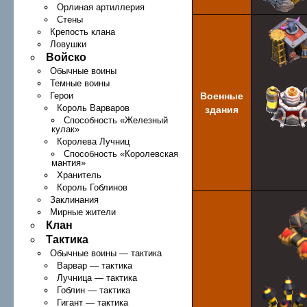
Орлиная артиллерия
Стены
Крепость клана
Ловушки
Войско
Обычные воины
Темные воины
Герои
Военные
Король Варваров
здания
Способность «Железный
кулак»
Королева Лучниц
Способность «Королевская
мантия»
Хранитель
Король Гоблинов
Заклинания
Мирные жители
Клан
Тактика
Обычные воины — тактика
Варвар — тактика
Лучница — тактика
Гоблин — тактика
Гигант — тактика