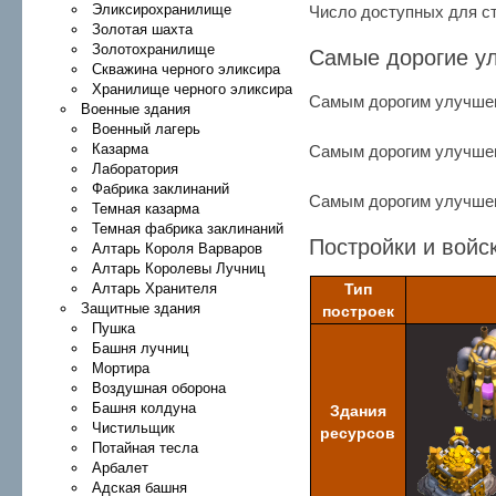
Эликсирохранилище
Число доступных для с
Золотая шахта
Золотохранилище
Самые дорогие у
Скважина черного эликсира
Хранилище черного эликсира
Самым дорогим улучше
Военные здания
Военный лагерь
Казарма
Самым дорогим улучше
Лаборатория
Фабрика заклинаний
Самым дорогим улучше
Темная казарма
Темная фабрика заклинаний
Постройки и войс
Алтарь Короля Варваров
Алтарь Королевы Лучниц
Алтарь Хранителя
Тип
Защитные здания
построек
Пушка
Башня лучниц
Мортира
Воздушная оборона
Башня колдуна
Здания
Чистильщик
ресурсов
Потайная тесла
Арбалет
Адская башня