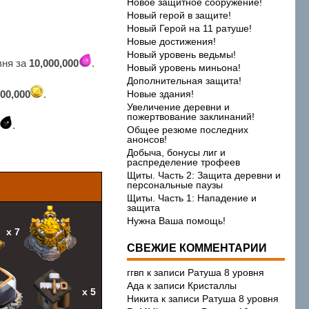
Новое защитное сооружение!
Новый герой в защите!
Новый Герой на 11 ратуше!
Новые достижения!
Новый уровень ведьмы!
вня за
10,000,000
.
Новый уровень миньона!
Дополнительная защита!
000,000
.
Новые здания!
Увеличение деревни и
пожертвование заклинаний!
.
Общее резюме последних
анонсов!
Добыча, бонусы лиг и
распределение трофеев
Щиты. Часть 2: Защита деревни и
персональные паузы
Щиты. Часть 1: Нападение и
защита
Нужна Ваша помощь!
х 7
СВЕЖИЕ КОММЕНТАРИИ
ггвп
к записи
Ратуша 8 уровня
Ада
к записи
Кристаллы
х 5
Никита
к записи
Ратуша 8 уровня