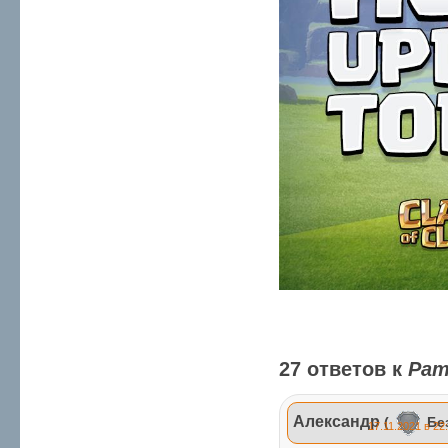
27 ответов к
Рат
Александр
(
Бе
17.11.2021 в 22