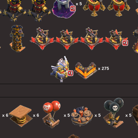
х 5
х 275
х 6
х 6
х 5
х 5
х 5