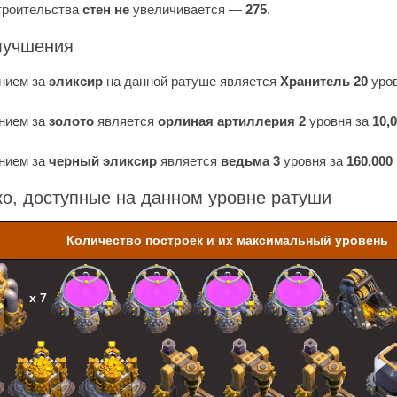
троительства
стен не
увеличивается —
275
.
лучшения
нием за
эликсир
на данной ратуше является
Хранитель 20
уро
нием за
золото
является
орлиная артиллерия 2
уровня за
10,
нием за
черный эликсир
является
ведьма 3
уровня за
160,000
ко, доступные на данном уровне ратуши
Количество построек и их максимальный уровень
х 7