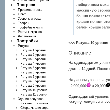
О компании Supercell
лебедочном механ
Прогресс
массивную сторож
Профиль игрока
Опыт
башня появляется
Уровень игрока
крыши появляется
Трофеи
белой крыше запо
Трофейные лиги
Рейтинг игроков
Достижения
Постройки
<<< Ратуша 10 уровня
Ратуша
Ратуша 1 уровня
Описание
Ратуша 2 уровня
Ратуша 3 уровня
На
одинадцатом
уровн
Ратуша 4 уровня
Ратуша 5 уровня
длится
14 дней
. После
Ратуша 6 уровня
Ратуша 7 уровня
На данном уровне рат
Ратуша 8 уровня
Ратуша 9 уровня
,
2,000,000
и
20,000
Ратуша 10 уровня
Ратуша 11 уровня
Одинадцатый
уровень 
Здания ресурсов
ратушу
,
ловушки
и
5 х
Хижина строителя
Сборщик эликсира