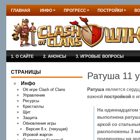
»
»
»
ГЛАВНАЯ
ИНФО
ПРОГРЕСС
ПОСТРОЙКИ
В
1. О САЙТЕ
2. АНОНСЫ
3. ИГРОВЫЕ ВОПРОСЫ
СТРАНИЦЫ
Ратуша 11 
Инфо
Ратуша
является сердц
Об игре Clash of Clans
Управление
важной
постройкой
в и
Ресурсы
Кристаллы
На одиннадцатом 
Щит
выполнена ратуша
Защита
Обновления игры
аркой со стальны
Версия 8.x. (текущая)
расположены 3 ма
Игровой жаргон
подвешены на зол