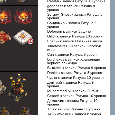
ReMMi
к записи
Ратуша 10 уровня
goodness
к записи
Ратуша 8
уровня
Sergey_Ghost
к записи
Ратуша 8
уровня
Саидамир
к записи
Ратуша 6
уровня
Deferson
к записи
Защита
Gitl3r
к записи
Ратуша 10 уровня
Ерасик
к записи
Потайная тесла
Timofey52562
к записи
Обложки
игры
Син
к записи
Ратуша 8 уровня
Lord lexus
к записи
Хранилище
черного эликсира
Виталий
к записи
Ратуша 9 уровня
Daniel
к записи
Ратуша 8 уровня
Чурка
к записи
Ратуша 10 уровня
Дмитрий
к записи
Ратуша 9
уровня
Muhammad Ali
к записи
Гигант
Сергей
к записи
Ратуша 10 уровня
Диманчик
к записи
Ратуша 10
уровня
This
к записи
Ратуша 11 уровня
14 их фул всё
к записи
Игровой