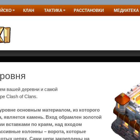
»
»
ОЙСКО
КЛАН
ТАКТИКА
РАССТАНОВКИ
МЕДИАТЕКА
уровня
ем вашей деревни и самой
гре Clash of Clans.
уровне основным материалом, из которого
, является камень. Вход обрамлен золотой
ми вставками по краям, над входом
ссивные колонны – ворота, которые
отых цепях. Сами цепи закреплены на