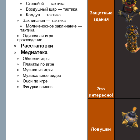
Стенобой — тактика
Воздушный шар — тактика
Защитные
Колдун — тактика
здания
Заклинания — тактика
Молниеносное заклинание —
тактика
Одиночная игра —
прохождение
Расстановки
Медиатека
Обложки игры
Плакаты по игре
Музыка из игры
Музыкальное видео
Обои по игре
Фигурки воинов
Это
интересно!
Ловушки